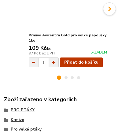
Krmivo Avicentra Gold pro velké papoušky
Krmivo Avice
1kg
papoušky 1
109 Kč
76 Kč
/
ks
/
ks
SKLADEM
97 Kč
bez DPH
68 Kč
bez D
Přidat do košíku
Zboží zařazeno v kategoriích
PRO PTÁKY
Krmivo
Pro velké ptáky