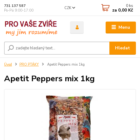
0
ks
731 137 587
CZK
za
0,00 Kč
Po-Pá 9:00-17:00
Menu
Hledat
Úvod
PRO PTÁKY
Apetit Peppers mix 1kg
Apetit Peppers mix 1kg