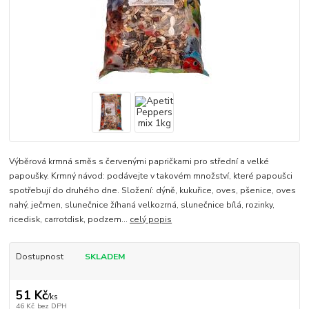
Výběrová krmná směs s červenými papričkami pro střední a velké
papoušky. Krmný návod: podávejte v takovém množství, které papoušci
spotřebují do druhého dne. Složení: dýně, kukuřice, oves, pšenice, oves
nahý, ječmen, slunečnice žíhaná velkozrná, slunečnice bílá, rozinky,
ricedisk, carrotdisk, podzem...
celý popis
Dostupnost
SKLADEM
51 Kč
/
ks
46 Kč
bez DPH