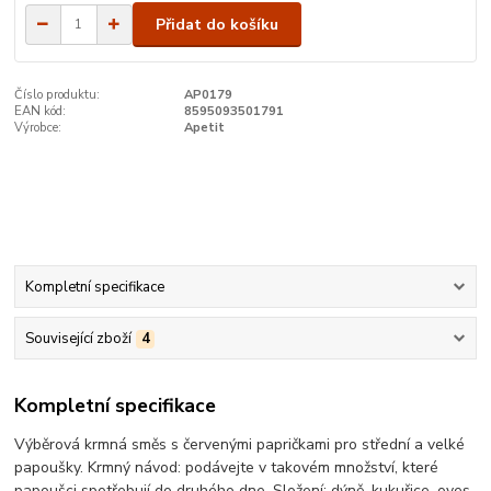
Přidat do košíku
Číslo produktu:
AP0179
EAN kód:
8595093501791
Výrobce:
Apetit
Kompletní specifikace
Související zboží
4
Kompletní specifikace
Výběrová krmná směs s červenými papričkami pro střední a velké
papoušky. Krmný návod: podávejte v takovém množství, které
papoušci spotřebují do druhého dne. Složení: dýně, kukuřice, oves,