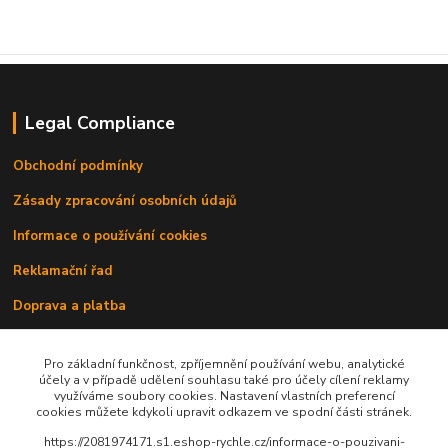
Legal Compliance
Obchodní podmínky
Zásady zpracování osobních údajů
Informace o používání cookies
Reklamační řad
Doprava a platba
Kontakty
Pro základní funkčnost, zpříjemnění používání webu, analytické
účely a v případě udělení souhlasu také pro účely cílení reklamy
využíváme soubory cookies. Nastavení vlastních preferencí
cookies můžete kdykoli upravit odkazem ve spodní části stránek.
https://2081974171.s1.eshop-rychle.cz/informace-o-pouzivani-