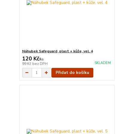
Náhubek Safeguard, plast + kůže, vel. 4
120 Kč
/
ks
SKLADEM
99 Kč
bez DPH
Přidat do košíku