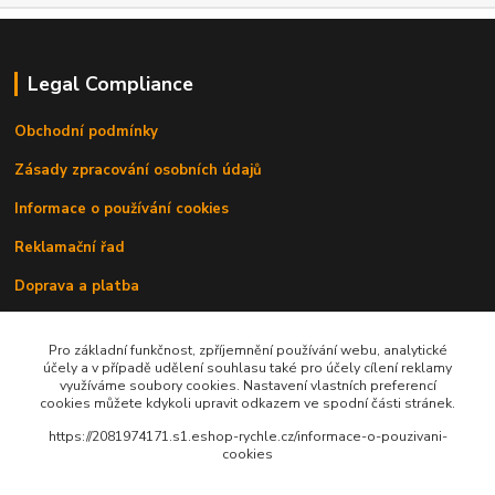
Legal Compliance
Obchodní podmínky
Zásady zpracování osobních údajů
Informace o používání cookies
Reklamační řad
Doprava a platba
Kontakty
Pro základní funkčnost, zpříjemnění používání webu, analytické
účely a v případě udělení souhlasu také pro účely cílení reklamy
využíváme soubory cookies. Nastavení vlastních preferencí
cookies můžete kdykoli upravit odkazem ve spodní části stránek.
https://2081974171.s1.eshop-rychle.cz/informace-o-pouzivani-
cookies