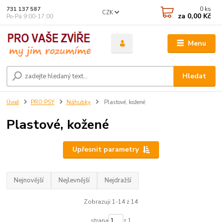
0
ks
731 137 587
CZK
za
0,00 Kč
Po-Pá 9:00-17:00
Menu
Hledat
Úvod
PRO PSY
Náhubky
Plastové, kožené
Plastové, kožené
Upřesnit parametry
Nejnovější
Nejlevnější
Nejdražší
Zobrazuji 1-14 z 14
strana
z 1