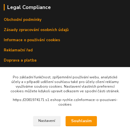
Legal Compliance
Obchodní podmínky
Zásady zpracování osobních údajů
Informace o používání cookies
Reklamační řad
Doprava a platba
Kontakty
Pro základní funkčnost, zpříjemnění používání webu, analytické
účely a v případě udělení souhlasu také pro účely cílení reklamy
využíváme soubory cookies. Nastavení vlastních preferencí
cookies můžete kdykoli upravit odkazem ve spodní části stránek.
https://2081974171.s1.eshop-rychle.cz/informace-o-pouzivani-
cookies
Upravit sběr cookies.
Souhlasím
Nastavení