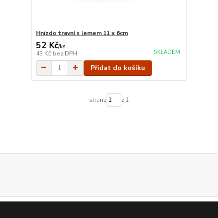
Hnízdo travní s lemem 11 x 6cm
52 Kč
/
ks
SKLADEM
43 Kč
bez DPH
Přidat do košíku
strana
z 1