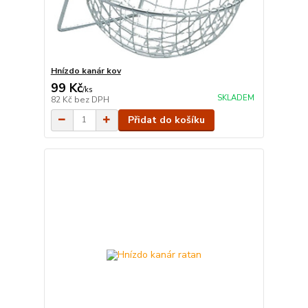
Hnízdo kanár kov
99 Kč
/
ks
SKLADEM
82 Kč
bez DPH
Přidat do košíku