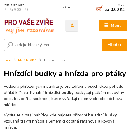
0
ks
731 137 587
CZK
za
0,00 Kč
Po-Pá 9:00-17:00
Menu
Hledat
Úvod
PRO PTÁKY
Budky, hnízda
Hnízdící budky a hnízda pro ptáky
Podpora přirozených instinktů je pro zdraví a psychickou pohodu
ptáků klíčová. Kvalitní
hnízdící budky
poskytují ptákům nezbytný
pocit bezpečí a soukromí, které vyžadují nejen v období odchovu
mláďat.
Vybírejte z naší nabídky, kde najdete přírodní
hnízdící budky
,
vzdušná travní hnízda s lemem či odolná ratanová a kovová
hnízda.