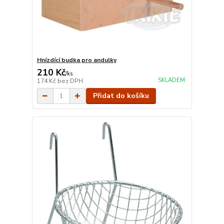
Hnízdící budka pro andulky
210 Kč
/
ks
SKLADEM
174 Kč
bez DPH
Přidat do košíku