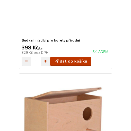
Budka hnízdící pro korely přírodní
398 Kč
/
ks
SKLADEM
329 Kč
bez DPH
Přidat do košíku