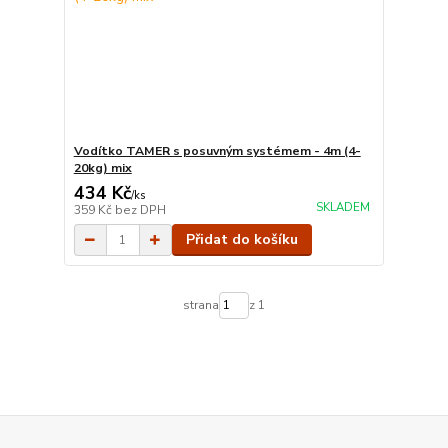
Vodítko TAMER s posuvným systémem - 4m (4-
20kg) mix
434 Kč
/
ks
SKLADEM
359 Kč
bez DPH
Přidat do košíku
strana
z 1