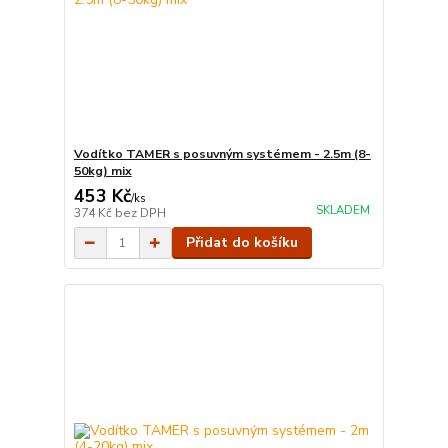
Vodítko TAMER s posuvným systémem - 2.5m (8-
50kg) mix
453 Kč
/
ks
SKLADEM
374 Kč
bez DPH
Přidat do košíku