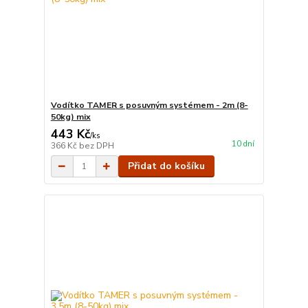
Vodítko TAMER s posuvným systémem - 2m (8-
50kg) mix
443 Kč
/
ks
10 dní
366 Kč
bez DPH
Přidat do košíku