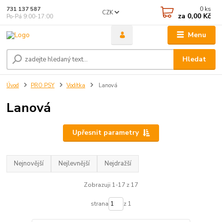
0
ks
731 137 587
CZK
za
0,00 Kč
Po-Pá 9:00-17:00
Menu
Hledat
Úvod
PRO PSY
Vodítka
Lanová
Lanová
Upřesnit parametry
Nejnovější
Nejlevnější
Nejdražší
Zobrazuji 1-17 z 17
strana
z 1