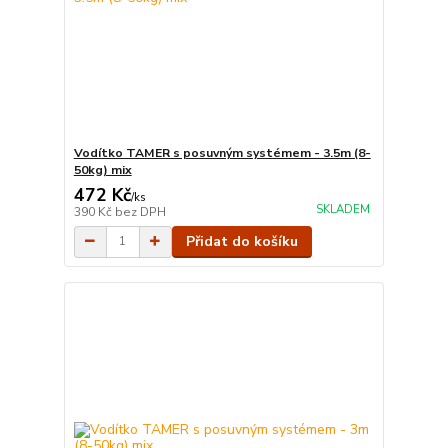
Vodítko TAMER s posuvným systémem - 3.5m (8-
50kg) mix
472 Kč
/
ks
SKLADEM
390 Kč
bez DPH
Přidat do košíku