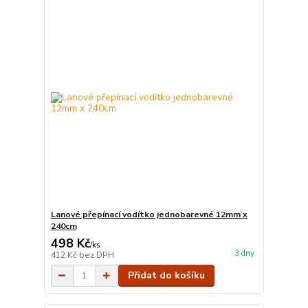
Lanové přepínací vodítko jednobarevné 12mm x
240cm
498 Kč
/
ks
3 dny
412 Kč
bez DPH
Přidat do košíku