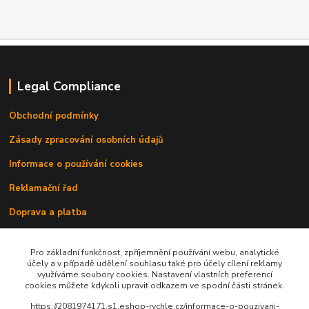
Legal Compliance
Obchodní podmínky
Zásady zpracování osobních údajů
Informace o používání cookies
Reklamační řad
Doprava a platba
Kontakty
Pro základní funkčnost, zpříjemnění používání webu, analytické
účely a v případě udělení souhlasu také pro účely cílení reklamy
využíváme soubory cookies. Nastavení vlastních preferencí
cookies můžete kdykoli upravit odkazem ve spodní části stránek.
https://2081974171.s1.eshop-rychle.cz/informace-o-pouzivani-