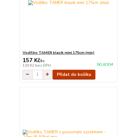
Vodítko TAMER klasik mini 175cm (mix)
157 Kč
/
ks
SKLADEM
130 Kč
bez DPH
Přidat do košíku