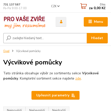
0
ks
731 137 587
CZK
za
0,00 Kč
Po-Pá 9:00-17:00
Menu
Hledat
Úvod
Výcvikové pomůcky
Výcvikové pomůcky
Tato stránka obsahuje výběr ze sortimentu sekce
Výcvikové
pomůcky
. Kompletní sortiment sekce najdete
zde
.
Upřesnit parametry
Nejnovější
Nejlevnější
Nejdražší