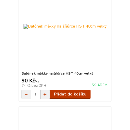
Balónek měkký na šňůrce HST 40cm velký
90 Kč
/
ks
SKLADEM
74 Kč
bez DPH
Přidat do košíku