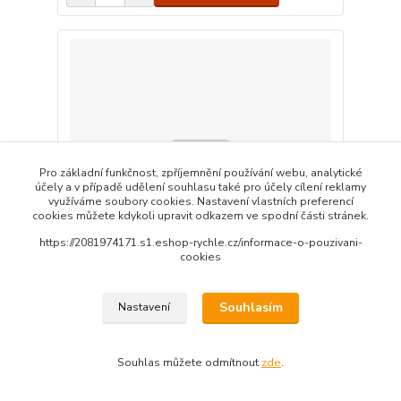
Pro základní funkčnost, zpříjemnění používání webu, analytické
účely a v případě udělení souhlasu také pro účely cílení reklamy
využíváme soubory cookies. Nastavení vlastních preferencí
cookies můžete kdykoli upravit odkazem ve spodní části stránek.
https://2081974171.s1.eshop-rychle.cz/informace-o-pouzivani-
cookies
Souhlasím
Nastavení
Magnet k míčku na šňůrce
220 Kč
/
ks
SKLADEM
182 Kč
bez DPH
Souhlas můžete odmítnout
zde
.
Přidat do košíku