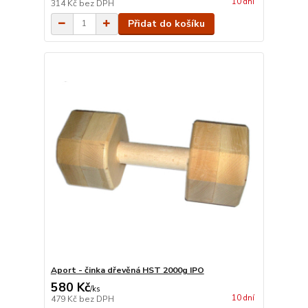
10 dní
314 Kč
bez DPH
Přidat do košíku
Aport - činka dřevěná HST 2000g IPO
580 Kč
/
ks
10 dní
479 Kč
bez DPH