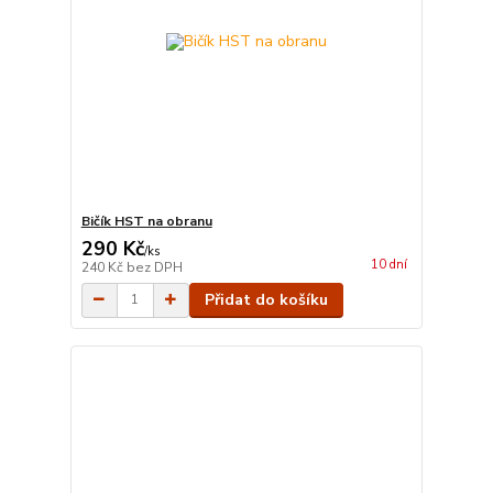
Bičík HST na obranu
290 Kč
/
ks
10 dní
240 Kč
bez DPH
Přidat do košíku