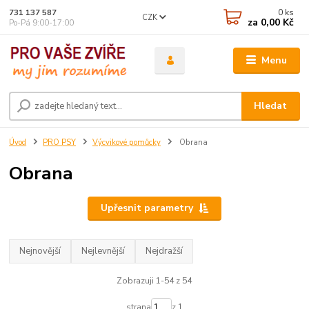
0
ks
731 137 587
CZK
za
0,00 Kč
Po-Pá 9:00-17:00
Menu
Hledat
Úvod
PRO PSY
Výcvikové pomůcky
Obrana
Obrana
Upřesnit parametry
Nejnovější
Nejlevnější
Nejdražší
Zobrazuji 1-54 z 54
strana
z 1