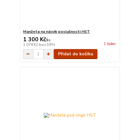
Manžeta na nácvik poslušnosti HST
1 300 Kč
/
ks
1 týden
1 074 Kč
bez DPH
Přidat do košíku