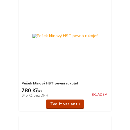
Pešek klínový HST pevná rukojeť
780 Kč
/
ks
SKLADEM
645 Kč
bez DPH
Zvolit variantu