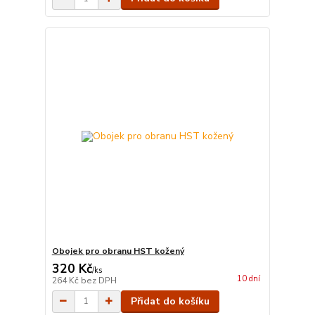
Obojek pro obranu HST kožený
320 Kč
/
ks
10 dní
264 Kč
bez DPH
Přidat do košíku