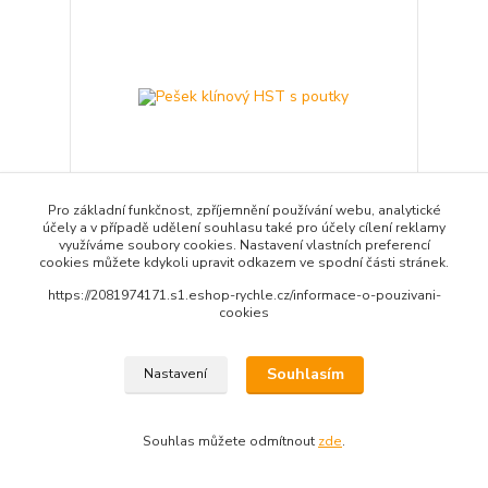
Pro základní funkčnost, zpříjemnění používání webu, analytické
účely a v případě udělení souhlasu také pro účely cílení reklamy
využíváme soubory cookies. Nastavení vlastních preferencí
cookies můžete kdykoli upravit odkazem ve spodní části stránek.
Pešek klínový HST s poutky
https://2081974171.s1.eshop-rychle.cz/informace-o-pouzivani-
680 Kč
/
ks
cookies
SKLADEM
562 Kč
bez DPH
Zvolit variantu
Souhlasím
Nastavení
Souhlas můžete odmítnout
zde
.