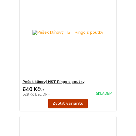
Pešek klínový HST Ringo s poutky
640 Kč
/
ks
SKLADEM
529 Kč
bez DPH
Zvolit variantu