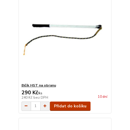
Bičík HST na obranu
290 Kč
/
ks
10 dní
240 Kč
bez DPH
Přidat do košíku