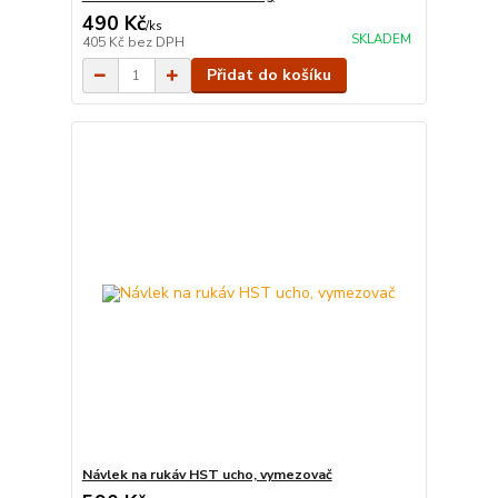
490 Kč
/
ks
SKLADEM
405 Kč
bez DPH
Přidat do košíku
Návlek na rukáv HST ucho, vymezovač