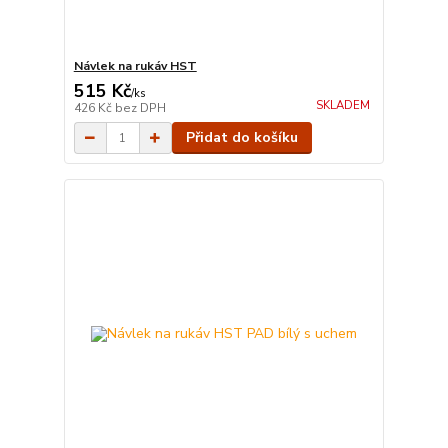
Návlek na rukáv HST
515 Kč
/
ks
SKLADEM
426 Kč
bez DPH
Přidat do košíku