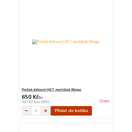
Pešek klínový HST motýlek Ringo
650 Kč
/
ks
10 dní
537 Kč
bez DPH
Přidat do košíku