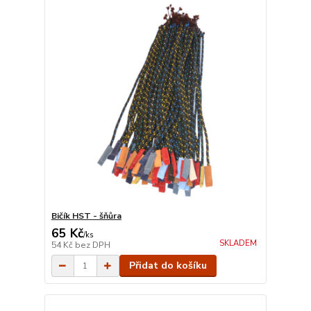
Bičík HST - šňůra
65 Kč
/
ks
SKLADEM
54 Kč
bez DPH
Přidat do košíku