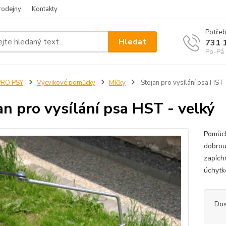
rodejny
Kontakty
Potřeb
Hledat
731 
Po-Pá 
PRO PSY
Výcvikové pomůcky
Míčky
Stojan pro vysílání psa HST 
an pro vysílání psa HST - velký
Pomůck
dobrou 
zapích
úchytk
Dos