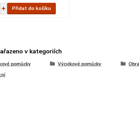
Přidat do košíku
zařazeno v kategoriích
ikové pomůcky
Výcvikové pomůcky
Obr
tní