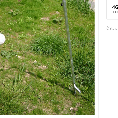
46
380
Číslo p