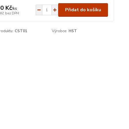
0 Kč
/
ks
Přidat do košíku
 Kč
bez DPH
roduktu:
CST01
Výrobce:
HST