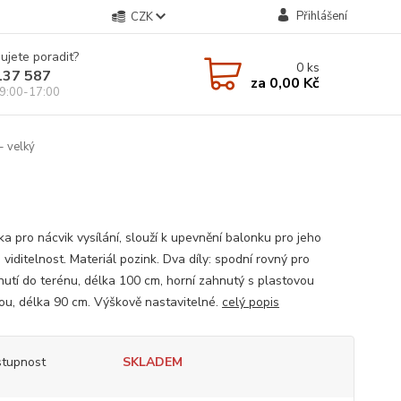
Přihlášení
CZK
ujete poradit?
0
ks
137 587
za
0,00 Kč
9:00-17:00
- velký
a pro nácvik vysílání, slouží k upevnění balonku pro jeho
viditelnost. Materiál pozink. Dva díly: spodní rovný pro
nutí do terénu, délka 100 cm, horní zahnutý s plastovou
ou, délka 90 cm. Výškově nastavitelné.
celý popis
tupnost
SKLADEM