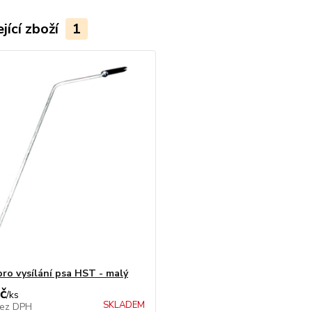
jící zboží
1
pro vysílání psa HST - malý
č
/
ks
SKLADEM
ez DPH