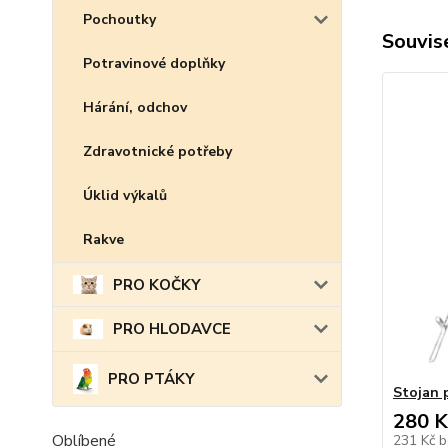
Pochoutky
Souvise
Potravinové doplňky
Hárání, odchov
Zdravotnické potřeby
Úklid výkalů
Rakve
PRO KOČKY
PRO HLODAVCE
PRO PTÁKY
Stojan 
280 K
Oblíbené
231 Kč
b