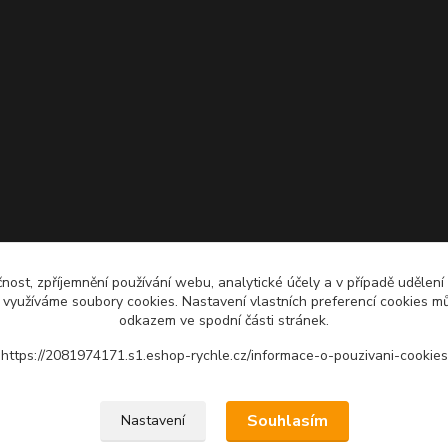
čnost, zpříjemnění používání webu, analytické účely a v případě udělení
y využíváme soubory cookies. Nastavení vlastních preferencí cookies mů
odkazem ve spodní části stránek.
https://2081974171.s1.eshop-rychle.cz/informace-o-pouzivani-cookies
Upravit sběr cookies.
Souhlasím
Nastavení