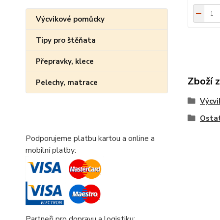
Výcvikové pomůcky
Tipy pro štěňata
Přepravky, klece
Zboží 
Pelechy, matrace
Výcv
Osta
Podporujeme platbu kartou a online a
mobilní platby:
Partneři pro dopravu a logistiku: