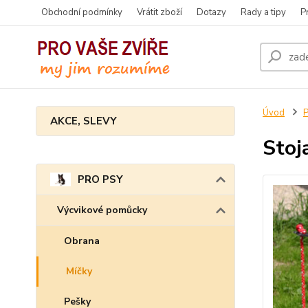
Obchodní podmínky
Vrátit zboží
Dotazy
Rady a tipy
P
Úvod
AKCE, SLEVY
Stoj
PRO PSY
Výcvikové pomůcky
Obrana
Míčky
Pešky