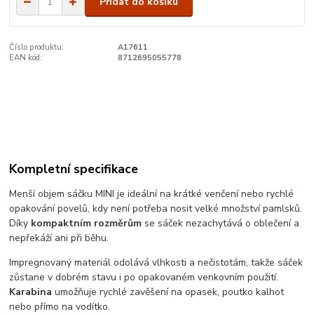
Přidat do košíku
Číslo produktu:
A17611
EAN kód:
8712695055778
Kompletní specifikace
Menší objem sáčku MINI je ideální na krátké venčení nebo rychlé
opakování povelů, kdy není potřeba nosit velké množství pamlsků.
Díky
kompaktním rozměrům
se sáček nezachytává o oblečení a
nepřekáží ani při běhu.
Impregnovaný materiál odolává vlhkosti a nečistotám, takže sáček
zůstane v dobrém stavu i po opakovaném venkovním použití.
Karabina
umožňuje rychlé zavěšení na opasek, poutko kalhot
nebo přímo na vodítko.