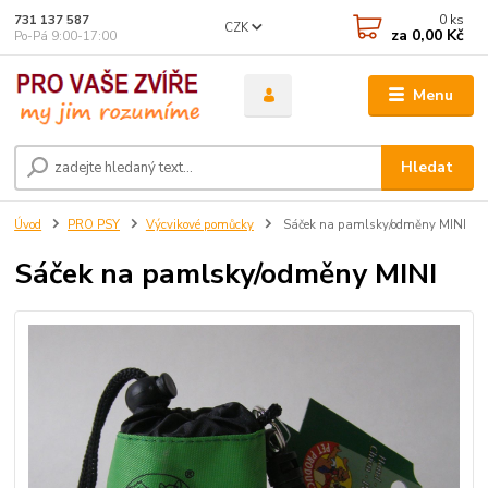
0
ks
731 137 587
CZK
za
0,00 Kč
Po-Pá 9:00-17:00
Menu
Hledat
Úvod
PRO PSY
Výcvikové pomůcky
Sáček na pamlsky/odměny MINI
Sáček na pamlsky/odměny MINI