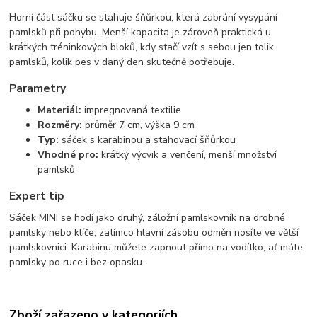
Horní část sáčku se stahuje šňůrkou, která zabrání vysypání
pamlsků při pohybu. Menší kapacita je zároveň praktická u
krátkých tréninkových bloků, kdy stačí vzít s sebou jen tolik
pamlsků, kolik pes v daný den skutečně potřebuje.
Parametry
Materiál:
impregnovaná textilie
Rozměry:
průměr 7 cm, výška 9 cm
Typ:
sáček s karabinou a stahovací šňůrkou
Vhodné pro:
krátký výcvik a venčení, menší množství
pamlsků
Expert tip
Sáček MINI se hodí jako druhý, záložní pamlskovník na drobné
pamlsky nebo klíče, zatímco hlavní zásobu odměn nosíte ve větší
pamlskovnici. Karabinu můžete zapnout přímo na vodítko, ať máte
pamlsky po ruce i bez opasku.
Zboží zařazeno v kategoriích