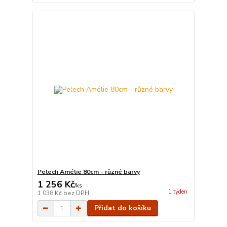
Pelech Amélie 80cm - různé barvy
1 256 Kč
/
ks
1 týden
1 038 Kč
bez DPH
Přidat do košíku