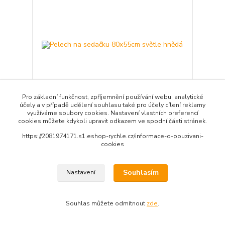
Pro základní funkčnost, zpříjemnění používání webu, analytické
účely a v případě udělení souhlasu také pro účely cílení reklamy
využíváme soubory cookies. Nastavení vlastních preferencí
cookies můžete kdykoli upravit odkazem ve spodní části stránek.
Pelech na sedačku 80x55cm světle hnědá
https://2081974171.s1.eshop-rychle.cz/informace-o-pouzivani-
991 Kč
/
ks
cookies
1 týden
819 Kč
bez DPH
Přidat do košíku
Souhlasím
Nastavení
Souhlas můžete odmítnout
zde
.