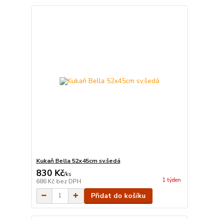
Kukaň Bella 52x45cm sv.šedá
830 Kč
/
ks
1 týden
686 Kč
bez DPH
Přidat do košíku