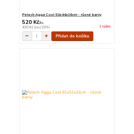
Pelech Agga Cool 53x44x16cm - různé barvy
520 Kč
/
ks
1 týden
430 Kč
bez DPH
Přidat do košíku