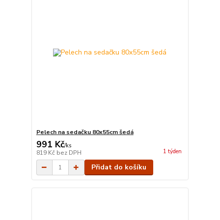
Pelech na sedačku 80x55cm šedá
991 Kč
/
ks
1 týden
819 Kč
bez DPH
Přidat do košíku