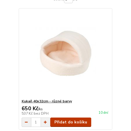
Kukaň 40x32cm - různé barvy
650 Kč
/
ks
10 dní
537 Kč
bez DPH
Přidat do košíku