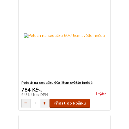
Pelech na sedačku 60x45cm světle hnědá
784 Kč
/
ks
1 týden
648 Kč
bez DPH
Přidat do košíku