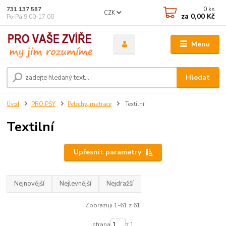
0
ks
731 137 587
CZK
za
0,00 Kč
Po-Pá 9:00-17:00
Menu
Hledat
Úvod
PRO PSY
Pelechy, matrace
Textilní
Textilní
Upřesnit parametry
Nejnovější
Nejlevnější
Nejdražší
Zobrazuji 1-61 z 61
strana
z 1