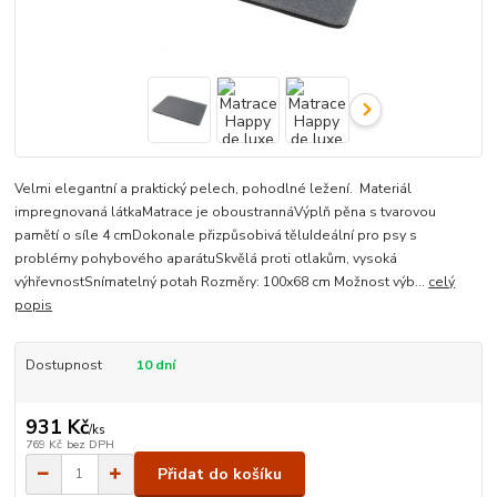
Velmi elegantní a praktický pelech, pohodlné ležení. Materiál
impregnovaná látkaMatrace je oboustrannáVýplň pěna s tvarovou
pamětí o síle 4 cmDokonale přizpůsobivá těluIdeální pro psy s
problémy pohybového aparátuSkvělá proti otlakům, vysoká
výhřevnostSnímatelný potah Rozměry: 100x68 cm Možnost výb...
celý
popis
Dostupnost
10 dní
931 Kč
/
ks
769 Kč
bez DPH
Přidat do košíku