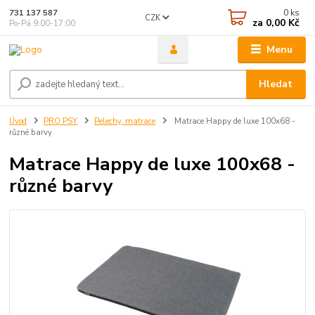
0
ks
731 137 587
CZK
za
0,00 Kč
Po-Pá 9:00-17:00
Menu
Hledat
Úvod
PRO PSY
Pelechy, matrace
Matrace Happy de luxe 100x68 -
různé barvy
Matrace Happy de luxe 100x68 -
různé barvy