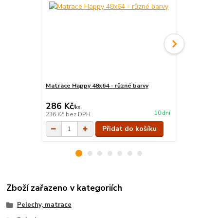
Matrace Happy 48x64 - různé barvy
Matrace Hap
286 Kč
355 Kč
/
ks
/
ks
10 dní
236 Kč
bez DPH
293 Kč
bez 
Přidat do košíku
Zboží zařazeno v kategoriích
Pelechy, matrace