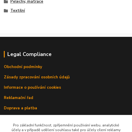
Pelechy, matrace
Textilní
Legal Compliance
Obchodní podmínky
Zásady zpracování osobních údajů
Informace o používání cookies
Reklamační řad
Doprava a platba
Kontakty
Pro základní funkčnost, zpříjemnění používání webu, analytické
účely a v případě udělení souhlasu také pro účely cílení reklamy