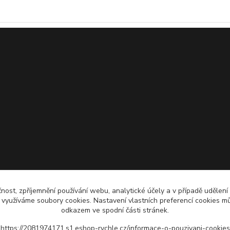
čnost, zpříjemnění používání webu, analytické účely a v případě udělení
y využíváme soubory cookies. Nastavení vlastních preferencí cookies mů
odkazem ve spodní části stránek.
https://2081974171.s1.eshop-rychle.cz/informace-o-pouzivani-cookies