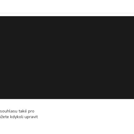
 souhlasu také pro
žete kdykoli upravit