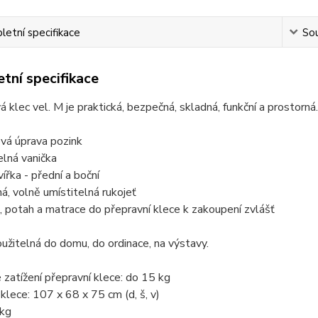
etní specifikace
Sou
tní specifikace
vá klec vel. M je praktická, bezpečná, skladná, funkční a prostorná.
vá úprava pozink
elná vanička
vířka - přední a boční
á, volně umístitelná rukojeť
, potah a matrace do přepravní klece k zakoupení zvlášť
oužitelná do domu, do ordinace, na výstavy.
zatížení přepravní klece: do 15 kg
lece: 107 x 68 x 75 cm (d, š, v)
 kg