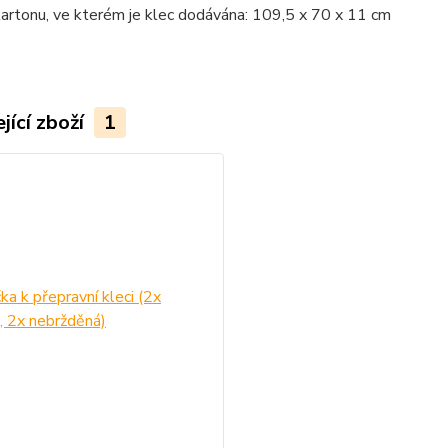
artonu, ve kterém je klec dodávána: 109,5 x 70 x 11 cm
jící zboží
1