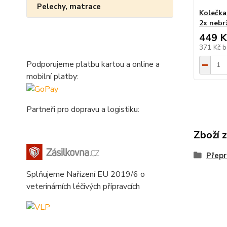
Pelechy, matrace
Kolečka 
2x nebr
449 K
371 Kč
b
Podporujeme platbu kartou a online a
mobilní platby:
Partneři pro dopravu a logistiku:
Zboží 
Přepr
Splňujeme Nařízení EU 2019/6 o
veterinárních léčivých přípravcích