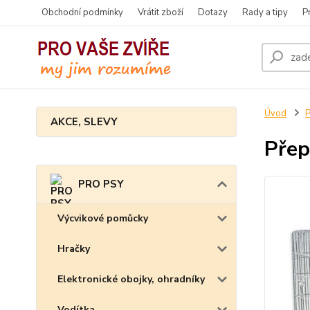
Obchodní podmínky
Vrátit zboží
Dotazy
Rady a tipy
P
Úvod
AKCE, SLEVY
Přep
PRO PSY
Výcvikové pomůcky
Hračky
Elektronické obojky, ohradníky
Vodítka