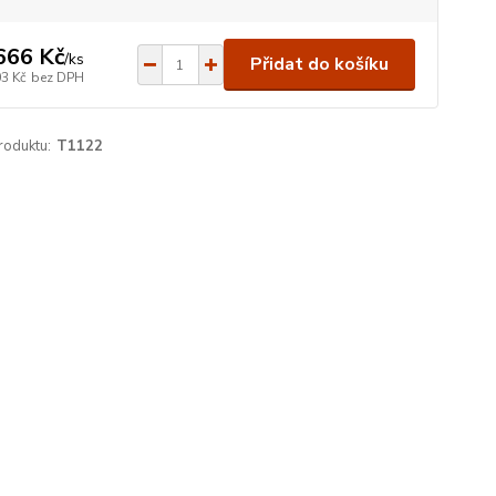
666 Kč
/
ks
Přidat do košíku
03 Kč
bez DPH
roduktu:
T1122