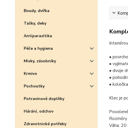
Boudy, dvířka
Kompl
Tašky, deky
Komple
Antiparazitika
Interiéro
Péče a hygiena
• povrcho
Misky, zásobníky
• vyjímat
• dvoje d
Krmivo
• pohodln
• kolečka
Pochoutky
Klec je p
Potravinové doplňky
Povolené 
Hárání, odchov
Rozměry k
Zdravotnické potřeby
Váha: 20