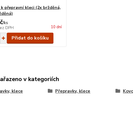
k přepravní kleci (2x bržděná,
žděná)
č
/
ks
10 dní
ez DPH
Přidat do košíku
zařazeno v kategoriích
avky, klece
Přepravky, klece
Kov