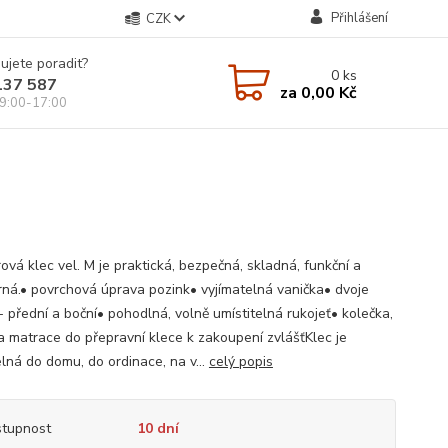
Přihlášení
CZK
ujete poradit?
0
ks
137 587
za
0,00 Kč
9:00-17:00
rová klec vel. M je praktická, bezpečná, skladná, funkční a
rná.• povrchová úprava pozink• vyjímatelná vanička• dvoje
- přední a boční• pohodlná, volně umístitelná rukojeť• kolečka,
a matrace do přepravní klece k zakoupení zvlášťKlec je
elná do domu, do ordinace, na v...
celý popis
tupnost
10 dní