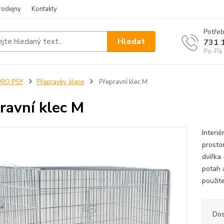
rodejny
Kontakty
Potřeb
Hledat
731 
Po-Pá 
PRO PSY
Přepravky, klece
Přepravní klec M
ravní klec M
Interié
prosto
dvířka 
potah 
použit
Dos