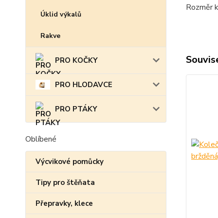
Rozměr k
Úklid výkalů
Rakve
Souvise
PRO KOČKY
PRO HLODAVCE
PRO PTÁKY
Oblíbené
Výcvikové pomůcky
Tipy pro štěňata
Přepravky, klece