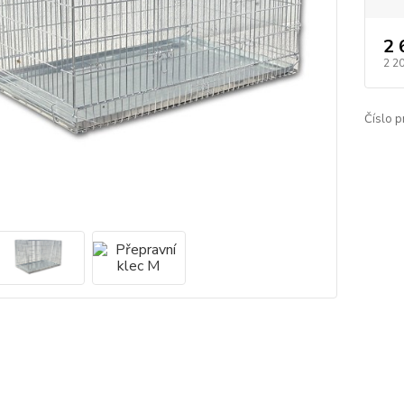
2 
2 2
Číslo p