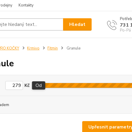
rodejny
Kontakty
Potřeb
Hledat
731 
Po-Pá 
PRO KOČKY
Krmivo
Fitmin
Granule
ule
Kč
Od
adem
Upřesnit parametr