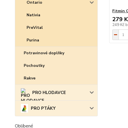
Ontario
Fitmin C
Nativia
279 K
249 Kč
b
PreVital
Purina
Potravinové doplňky
Pochoutky
Rakve
PRO HLODAVCE
PRO PTÁKY
Oblíbené