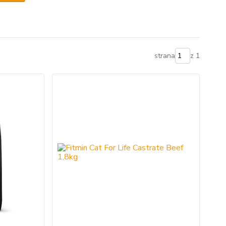
strana
z 1