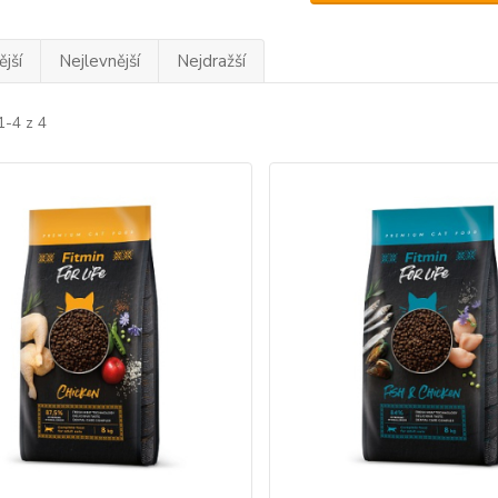
jší
Nejlevnější
Nejdražší
1-4 z 4