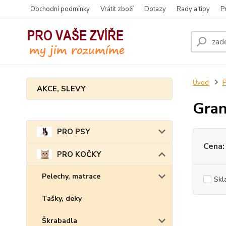
Obchodní podmínky
Vrátit zboží
Dotazy
Rady a tipy
P
Úvod
AKCE, SLEVY
Gran
PRO PSY
Cena:
PRO KOČKY
Pelechy, matrace
Skl
Tašky, deky
Škrabadla