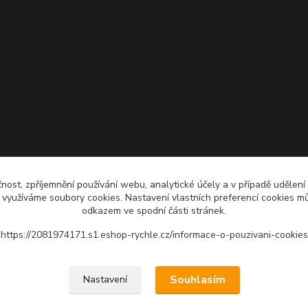
čnost, zpříjemnění používání webu, analytické účely a v případě udělení
y využíváme soubory cookies. Nastavení vlastních preferencí cookies mů
odkazem ve spodní části stránek.
https://2081974171.s1.eshop-rychle.cz/informace-o-pouzivani-cookies
Upravit sběr cookies.
Souhlasím
Nastavení