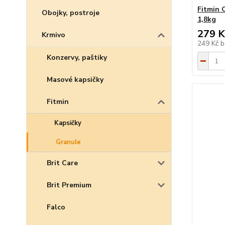
Fitmin 
Obojky, postroje
1,8kg
279 K
Krmivo
249 Kč
b
Konzervy, paštiky
Masové kapsičky
Fitmin
Kapsičky
Granule
Brit Care
Brit Premium
Falco