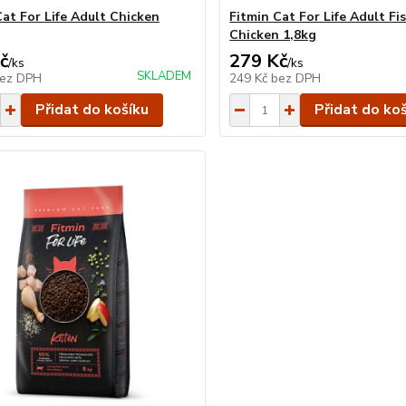
Cat For Life Adult Chicken
Fitmin Cat For Life Adult Fi
Chicken 1,8kg
č
279 Kč
/
ks
/
ks
SKLADEM
ez DPH
249 Kč
bez DPH
Přidat do košíku
Přidat do ko