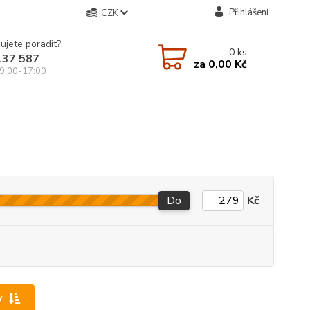
Přihlášení
CZK
ujete poradit?
0
ks
137 587
za
0,00 Kč
9:00-17:00
Do
Kč
y