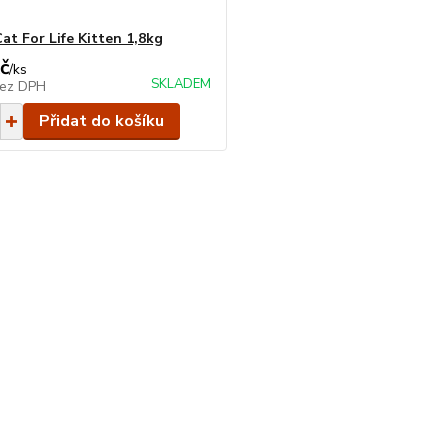
at For Life Kitten 1,8kg
č
/
ks
SKLADEM
ez DPH
Přidat do košíku