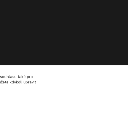
 souhlasu také pro
žete kdykoli upravit