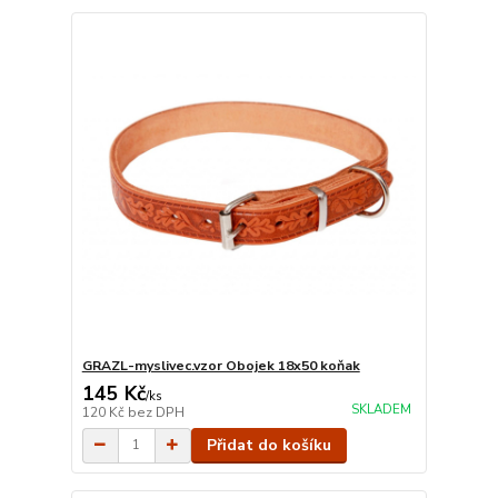
GRAZL-myslivec.vzor Obojek 18x50 koňak
145 Kč
/
ks
SKLADEM
120 Kč
bez DPH
Přidat do košíku