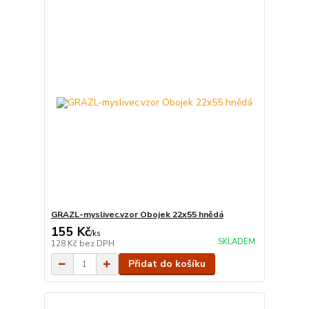
GRAZL-myslivec.vzor Obojek 22x55 hnědá
155 Kč
/
ks
SKLADEM
128 Kč
bez DPH
Přidat do košíku