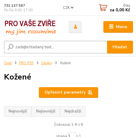
0
ks
731 137 587
CZK
za
0,00 Kč
Po-Pá 9:00-17:00
Menu
Hledat
Úvod
PRO PSY
Obojky
Kožené
Kožené
Upřesnit parametry
Nejnovější
Nejlevnější
Nejdražší
Zobrazuji 1-6 z 6
strana
z 1