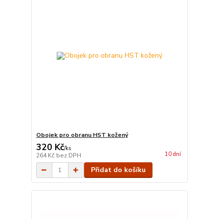
Obojek pro obranu HST kožený
320 Kč
/
ks
10 dní
264 Kč
bez DPH
Přidat do košíku