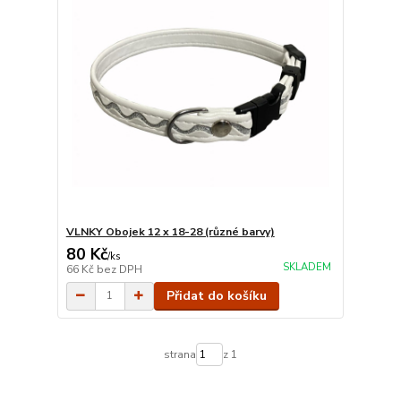
VLNKY Obojek 12 x 18-28 (různé barvy)
80 Kč
/
ks
SKLADEM
66 Kč
bez DPH
Přidat do košíku
strana
z 1