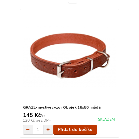
GRAZL-myslivec.vzor Obojek 18x50 hnědá
145 Kč
/
ks
SKLADEM
120 Kč
bez DPH
Přidat do košíku