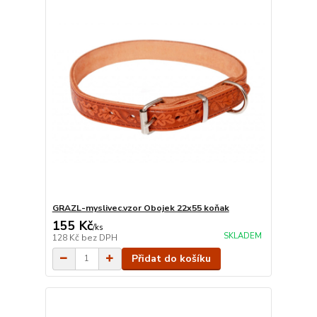
GRAZL-myslivec.vzor Obojek 22x55 koňak
155 Kč
/
ks
SKLADEM
128 Kč
bez DPH
Přidat do košíku