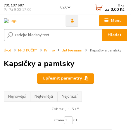
0
ks
731 137 587
CZK
za
0,00 Kč
Po-Pá 9:00-17:00
Menu
Hledat
Úvod
PRO KOČKY
Krmivo
Brit Premium
Kapsičky a pamlsky
Kapsičky a pamlsky
Upřesnit parametry
Nejnovější
Nejlevnější
Nejdražší
Zobrazuji 1-5 z 5
strana
z 1