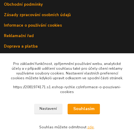
Obchodní podmínky
Zásady zpracování osobních údajů
Informace o používání cookies
Reklamační řad
Doprava a platba
Kontakty
Pro základní funkčnost, zpříjemnění používání webu, analytické
účely a v případě udělení souhlasu také pro účely cílení reklamy
využíváme soubory cookies. Nastavení vlastních preferencí
cookies můžete kdykoli upravit odkazem ve spodní části stránek.
https://2081974171.s1.eshop-rychle.cz/informace-o-pouzivani-
cookies
Upravit sběr cookies.
Souhlasím
Nastavení
© 2010 - 2026 Avenante s.r.o.
Souhlas můžete odmítnout
zde
.
Vytvořeno na
Eshop-rychle.cz