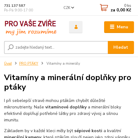
0
ks
731 137 587
CZK
za
0,00 Kč
Po-Pá 9:00-17:00
Menu
Hledat
Úvod
PRO PTÁKY
Vitamíny a minerály
Vitamíny a minerální doplňky pro
ptáky
I při sebelepší stravě mohou ptákům chybět důležité
mikronutrienty. Naše
vitamínové doplňky
a minerální bloky
efektivně doplňují potřebné látky pro zdravý vývoj a silnou
imunitu.
Základem by v každé kleci měly být
sépiové kosti
a kvalitní
minerální kameny
, které ptákům slouží nejen jako zdroj vápníku,