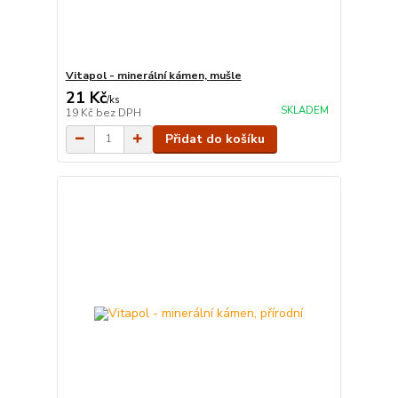
Vitapol - minerální kámen, mušle
21 Kč
/
ks
SKLADEM
19 Kč
bez DPH
Přidat do košíku