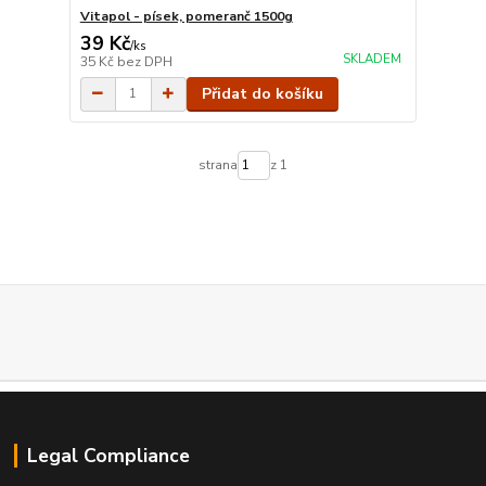
Vitapol - písek, pomeranč 1500g
39 Kč
/
ks
SKLADEM
35 Kč
bez DPH
Přidat do košíku
strana
z 1
Legal Compliance