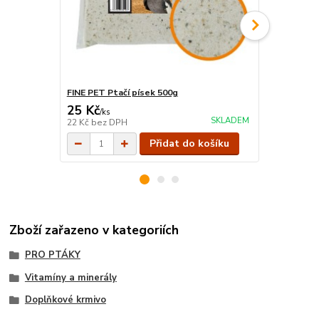
FINE PET Ptačí písek 500g
FINE PET Pta
25 Kč
35 Kč
/
ks
/
ks
SKLADEM
22 Kč
bez DPH
31 Kč
bez D
Přidat do košíku
Zboží zařazeno v kategoriích
PRO PTÁKY
Vitamíny a minerály
Doplňkové krmivo