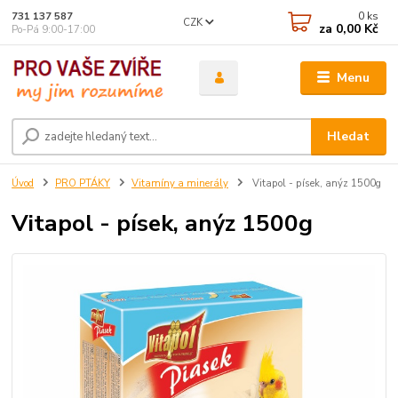
0
ks
731 137 587
CZK
za
0,00 Kč
Po-Pá 9:00-17:00
Menu
Hledat
Úvod
PRO PTÁKY
Vitamíny a minerály
Vitapol - písek, anýz 1500g
Vitapol - písek, anýz 1500g