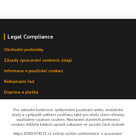
Legal Compliance
Obchodní podmínky
Zásady zpracování osobních údajů
Informace o používání cookies
Reklamační řad
Doprava a platba
Kontakty
Pro základní funkčnost, zpříjemnění používání webu, analytické
účely a v případě udělení souhlasu také pro účely cílení reklamy
využíváme soubory cookies. Nastavení vlastních preferencí
cookies můžete kdykoli upravit odkazem ve spodní části stránek.
https://2081974171.s1.eshop-rychle.cz/informace-o-pouzivani-