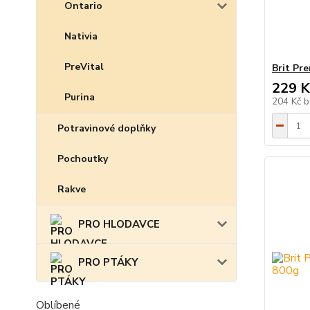
Ontario
Nativia
PreVital
Brit Pr
229 K
Purina
204 Kč
b
Potravinové doplňky
Pochoutky
Rakve
PRO HLODAVCE
PRO PTÁKY
Oblíbené