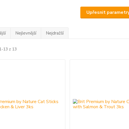
Upřesnit parametr
jší
Nejlevnější
Nejdražší
1-13 z 13