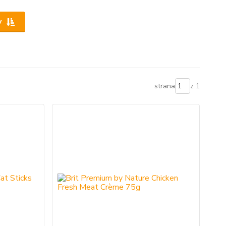
y
strana
z 1