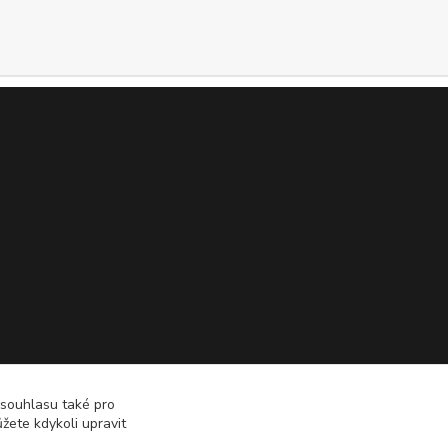
 souhlasu také pro
žete kdykoli upravit