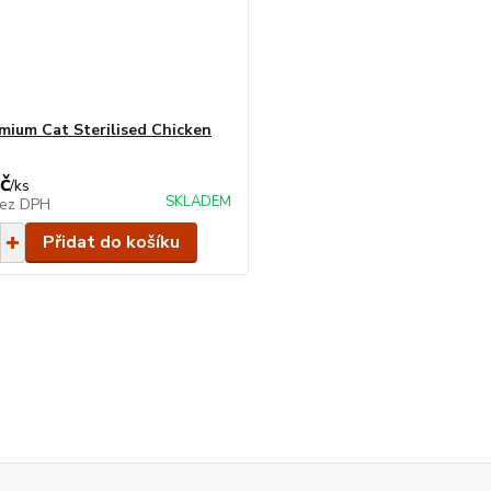
emium Cat Sterilised Chicken
č
/
ks
SKLADEM
ez DPH
Přidat do košíku