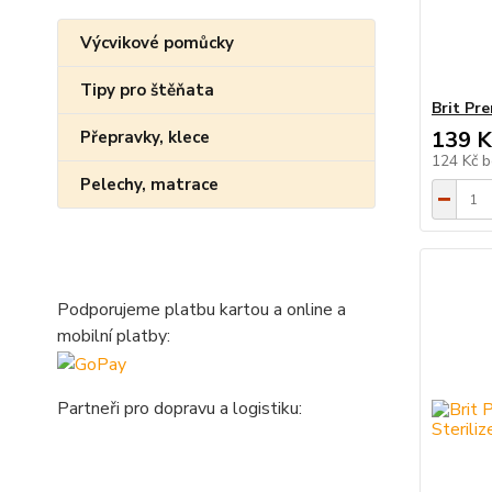
Výcvikové pomůcky
Tipy pro štěňata
Brit Pr
139 K
Přepravky, klece
124 Kč
b
Pelechy, matrace
Podporujeme platbu kartou a online a
mobilní platby:
Partneři pro dopravu a logistiku: