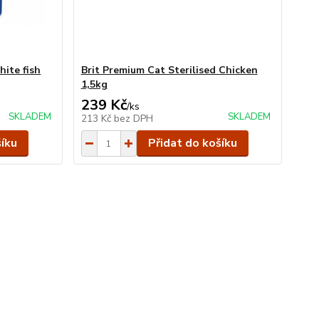
ite fish
Brit Premium Cat Sterilised Chicken
1,5kg
239 Kč
/
ks
SKLADEM
SKLADEM
213 Kč
bez DPH
šíku
Přidat do košíku