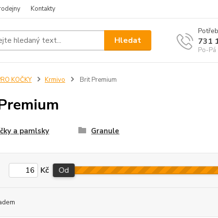
rodejny
Kontakty
Potřeb
Hledat
731 
Po-Pá 
PRO KOČKY
Krmivo
Brit Premium
 Premium
čky a pamlsky
Granule
Kč
Od
adem