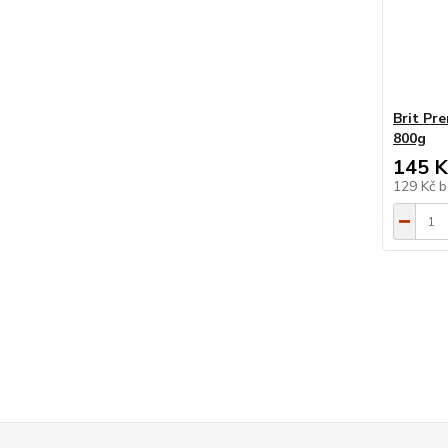
Brit Pr
800g
145 K
129 Kč
b