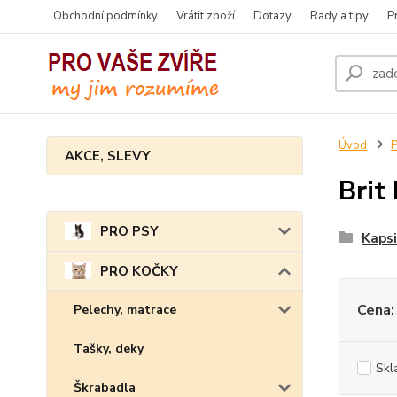
Obchodní podmínky
Vrátit zboží
Dotazy
Rady a tipy
P
Úvod
AKCE, SLEVY
Brit
PRO PSY
Kapsi
PRO KOČKY
Cena:
Pelechy, matrace
Tašky, deky
Skl
Škrabadla