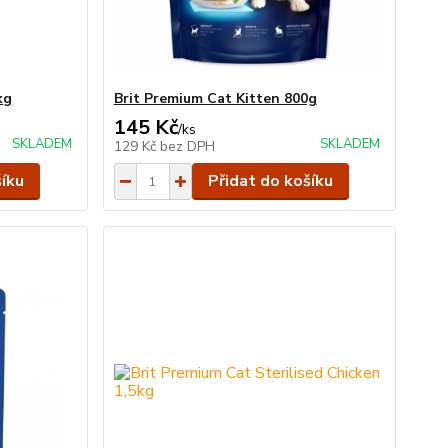
kg
Brit Premium Cat Kitten 800g
145 Kč
/
ks
SKLADEM
SKLADEM
129 Kč
bez DPH
šíku
Přidat do košíku