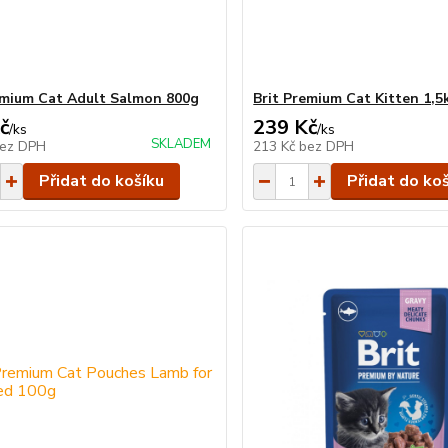
emium Cat Adult Salmon 800g
Brit Premium Cat Kitten 1,5
č
239 Kč
/
ks
/
ks
SKLADEM
ez DPH
213 Kč
bez DPH
Přidat do košíku
Přidat do ko