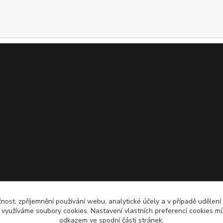
čnost, zpříjemnění používání webu, analytické účely a v případě udělení
y využíváme soubory cookies. Nastavení vlastních preferencí cookies mů
odkazem ve spodní části stránek.