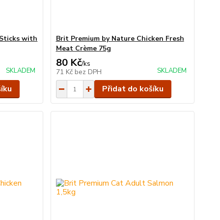
Sticks with
Brit Premium by Nature Chicken Fresh
Meat Crème 75g
80 Kč
/
ks
SKLADEM
SKLADEM
71 Kč
bez DPH
šíku
Přidat do košíku