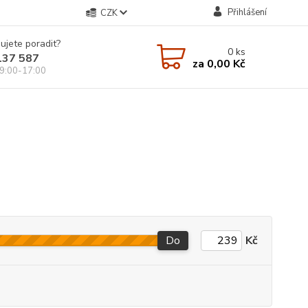
Přihlášení
CZK
ujete poradit?
0
ks
137 587
za
0,00 Kč
9:00-17:00
Do
Kč