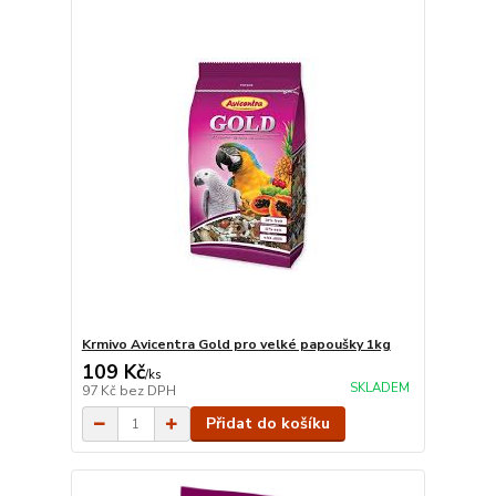
Krmivo Avicentra Gold pro velké papoušky 1kg
109 Kč
/
ks
SKLADEM
97 Kč
bez DPH
Přidat do košíku