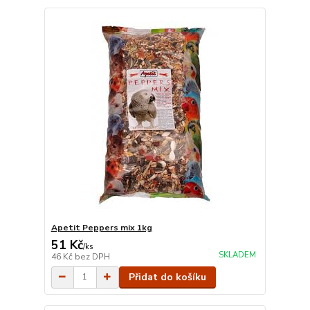
Apetit Peppers mix 1kg
51 Kč
/
ks
SKLADEM
46 Kč
bez DPH
Přidat do košíku