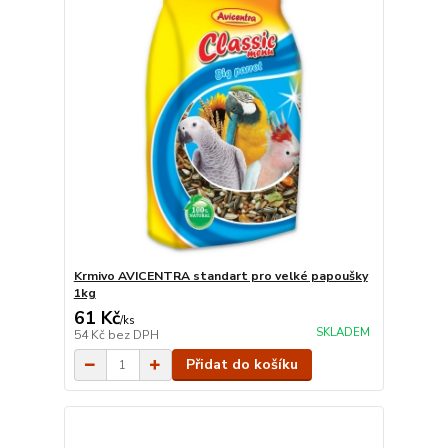
Krmivo AVICENTRA standart pro velké papoušky
1kg
61 Kč
/
ks
SKLADEM
54 Kč
bez DPH
Přidat do košíku