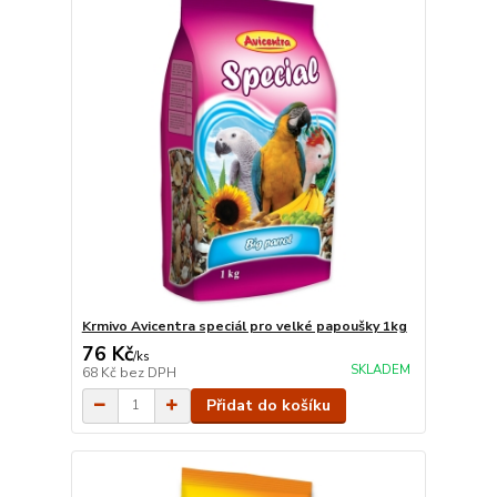
Krmivo Avicentra speciál pro velké papoušky 1kg
76 Kč
/
ks
SKLADEM
68 Kč
bez DPH
Přidat do košíku