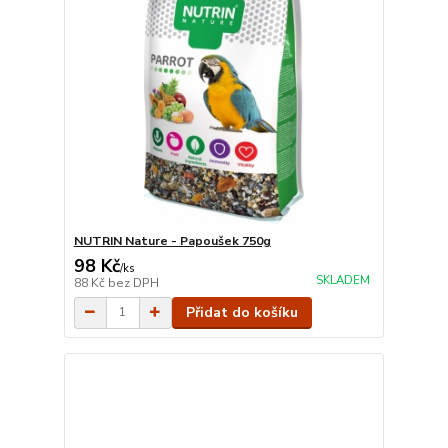
NUTRIN Nature - Papoušek 750g
98 Kč
/
ks
SKLADEM
88 Kč
bez DPH
Přidat do košíku