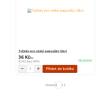
Tyčinky pro velké papoušky (2ks)
36 Kč
/
ks
SKLADEM
32 Kč
bez DPH
Přidat do košíku
strana
z 1