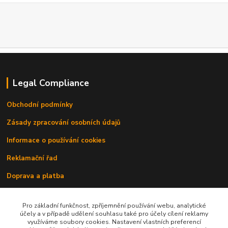
Legal Compliance
Obchodní podmínky
Zásady zpracování osobních údajů
Informace o používání cookies
Reklamační řad
Doprava a platba
Kontakty
Pro základní funkčnost, zpříjemnění používání webu, analytické
účely a v případě udělení souhlasu také pro účely cílení reklamy
využíváme soubory cookies. Nastavení vlastních preferencí