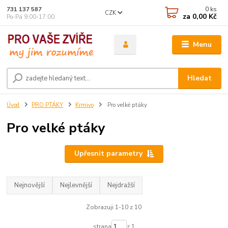
0
ks
731 137 587
CZK
za
0,00 Kč
Po-Pá 9:00-17:00
Menu
Hledat
Úvod
PRO PTÁKY
Krmivo
Pro velké ptáky
Pro velké ptáky
Upřesnit parametry
Nejnovější
Nejlevnější
Nejdražší
Zobrazuji 1-10 z 10
strana
z 1