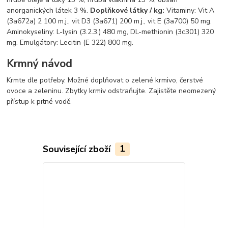
anorganických látek 3 %.
Doplňkové látky / kg:
Vitaminy: Vit A
(3a672a) 2 100 m.j., vit D3 (3a671) 200 m.j., vit E (3a700) 50 mg.
Aminokyseliny: L-lysin (3.2.3.) 480 mg, DL-methionin (3c301) 320
mg. Emulgátory: Lecitin (E 322) 800 mg.
Krmný návod
Krmte dle potřeby. Možné doplňovat o zelené krmivo, čerstvé
ovoce a zeleninu. Zbytky krmiv odstraňujte. Zajistěte neomezený
přístup k pitné vodě.
Související zboží
1