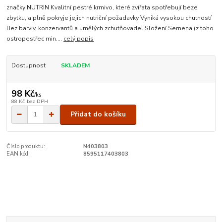
značky NUTRIN Kvalitní pestré krmivo, které zvířata spotřebují beze
zbytku, a plně pokryje jejich nutriční požadavky Vyniká vysokou chutností
Bez barviv, konzervantů a umělých zchutňovadel Složení Semena (z toho
ostropestřec min....
celý popis
Dostupnost
SKLADEM
98 Kč
/
ks
88 Kč
bez DPH
Přidat do košíku
Číslo produktu:
N403803
EAN kód:
8595117403803