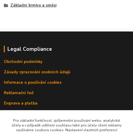
Základní krmivo a směsi
Legal Compliance
Obchodní podmínky
Zásady zpracování osobních údajů
Informace o používání cookies
Reklamační řad
Doprava a platba
Kontakty
Pro základní funkčnost, zpříjemnění používání webu, analytické
účely a v případě udělení souhlasu také pro účely cílení reklamy
využíváme soubory cookies. Nastavení vlastních preferencí