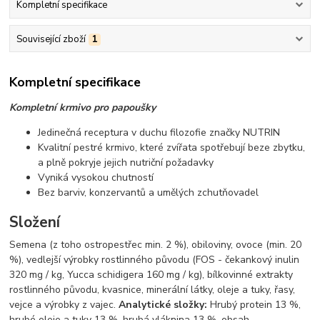
Kompletní specifikace
Související zboží
1
Kompletní specifikace
Kompletní krmivo pro papoušky
Jedinečná receptura v duchu filozofie značky NUTRIN
Kvalitní pestré krmivo, které zvířata spotřebují beze zbytku,
a plně pokryje jejich nutriční požadavky
Vyniká vysokou chutností
Bez barviv, konzervantů a umělých zchutňovadel
Složení
Semena (z toho ostropestřec min. 2 %), obiloviny, ovoce (min. 20
%), vedlejší výrobky rostlinného původu (FOS - čekankový inulin
320 mg / kg, Yucca schidigera 160 mg / kg), bílkovinné extrakty
rostlinného původu, kvasnice, minerální látky, oleje a tuky, řasy,
vejce a výrobky z vajec.
Analytické složky:
Hrubý protein 13 %,
hrubé oleje a tuky 13 %, hrubá vláknina 13 %, obsah