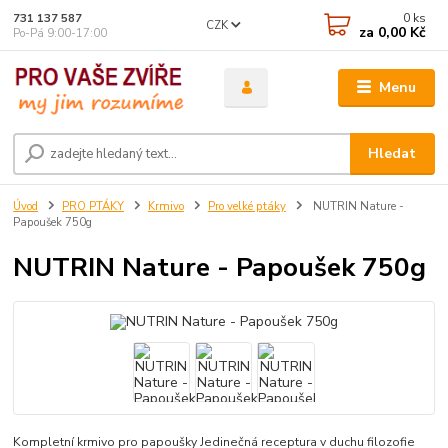
0
ks
731 137 587
CZK
za
0,00 Kč
Po-Pá 9:00-17:00
Menu
Hledat
Úvod
PRO PTÁKY
Krmivo
Pro velké ptáky
NUTRIN Nature -
Papoušek 750g
NUTRIN Nature - Papoušek 750g
Kompletní krmivo pro papoušky Jedinečná receptura v duchu filozofie