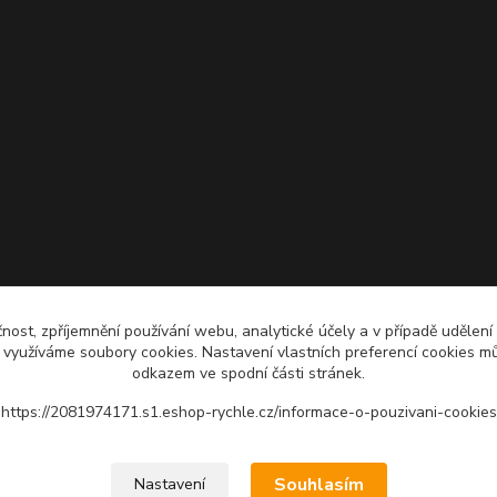
čnost, zpříjemnění používání webu, analytické účely a v případě udělení
y využíváme soubory cookies. Nastavení vlastních preferencí cookies mů
odkazem ve spodní části stránek.
https://2081974171.s1.eshop-rychle.cz/informace-o-pouzivani-cookies
Upravit sběr cookies.
Souhlasím
Nastavení