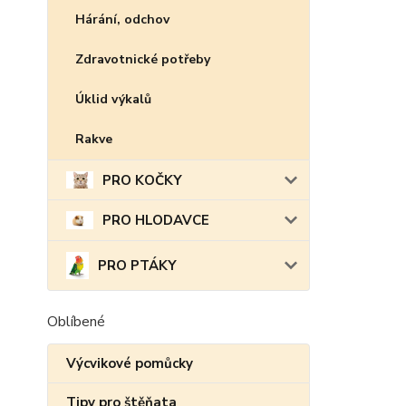
Hárání, odchov
Zdravotnické potřeby
Úklid výkalů
Rakve
PRO KOČKY
PRO HLODAVCE
PRO PTÁKY
Oblíbené
Výcvikové pomůcky
Tipy pro štěňata