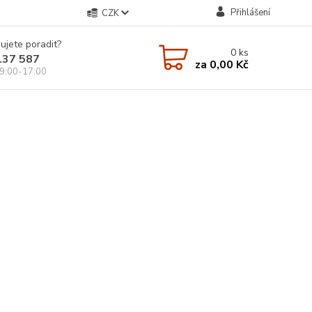
Přihlášení
CZK
ujete poradit?
0
ks
137 587
za
0,00 Kč
9:00-17:00