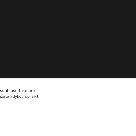
 souhlasu také pro
žete kdykoli upravit