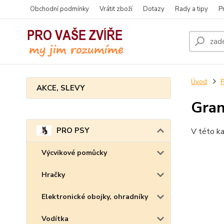
Obchodní podmínky
Vrátit zboží
Dotazy
Rady a tipy
P
Úvod
AKCE, SLEVY
Gran
PRO PSY
V této ka
Výcvikové pomůcky
Hračky
Elektronické obojky, ohradníky
Vodítka