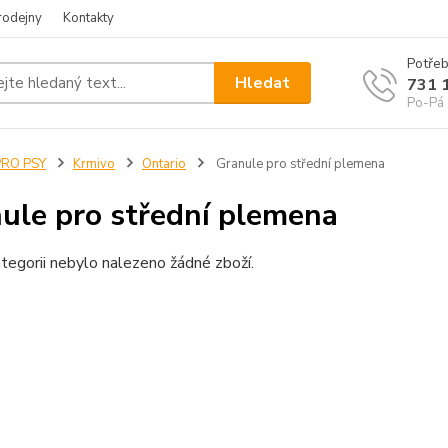
rodejny
Kontakty
Potřeb
Hledat
731 
Po-Pá 
PRO PSY
Krmivo
Ontario
Granule pro střední plemena
ule pro střední plemena
tegorii nebylo nalezeno žádné zboží.