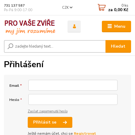
0
ks
731 137 587
CZK
za
0,00 Kč
Po-Pá 9:00-17:00
Menu
Hledat
Přihlášení
Email
*
Heslo
*
Zaslat zapomenuté heslo
Přihlásit se
Ještě nemám účet, chci se
Registrovat