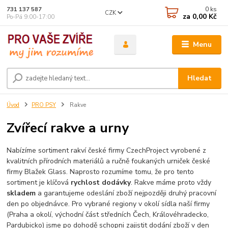
0
ks
731 137 587
CZK
za
0,00 Kč
Po-Pá 9:00-17:00
Menu
Hledat
Úvod
PRO PSY
Rakve
Zvířecí rakve a urny
Nabízíme sortiment rakví české firmy CzechProject vyrobené z
kvalitních přírodních materiálů a ručně foukaných urniček české
firmy Blažek Glass. Naprosto rozumíme tomu, že pro tento
sortiment je klíčová
rychlost dodávky
. Rakve máme proto vždy
skladem
a garantujeme odeslání zboží nejpozději druhý pracovní
den po objednávce. Pro vybrané regiony v okolí sídla naší firmy
(Praha a okolí, východní část středních Čech, Královéhradecko,
Pardubicko) jsme po dohodě schopni zajistit dodání zboží v den