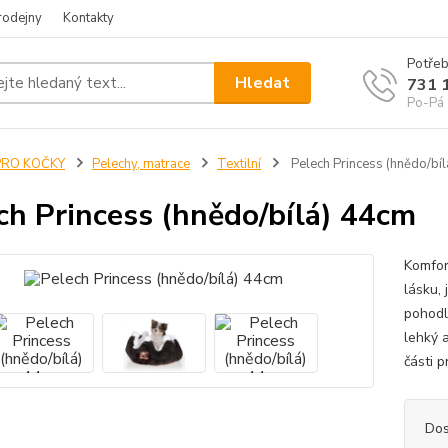
rodejny
Kontakty
Potřeb
Hledat
731 
Po-Pá 
PRO KOČKY
Pelechy, matrace
Textilní
Pelech Princess (hnědo/bí
ch Princess (hnědo/bílá) 44cm
Komfor
lásku,
pohodl
lehký 
části p
Dos