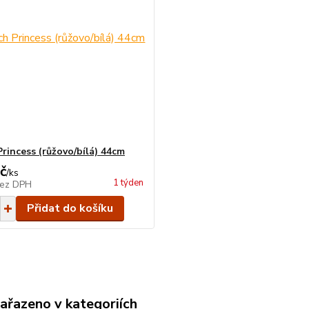
Princess (růžovo/bílá) 44cm
č
/
ks
1 týden
ez DPH
Přidat do košíku
zařazeno v kategoriích