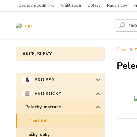
Obchodní podmínky
Vrátit zboží
Dotazy
Rady a tipy
P
Úvod
AKCE, SLEVY
Pele
PRO PSY
PRO KOČKY
Pelechy, matrace
Textilní
Tašky, deky