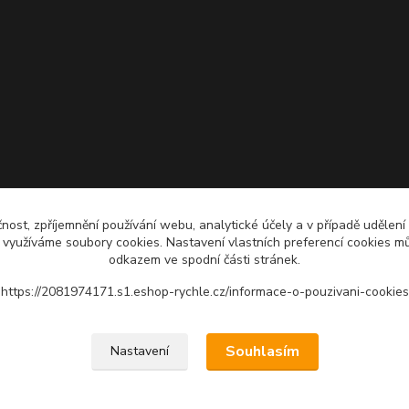
čnost, zpříjemnění používání webu, analytické účely a v případě udělení
y využíváme soubory cookies. Nastavení vlastních preferencí cookies mů
odkazem ve spodní části stránek.
https://2081974171.s1.eshop-rychle.cz/informace-o-pouzivani-cookies
Upravit sběr cookies.
Souhlasím
Nastavení