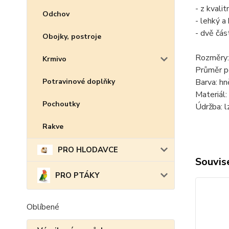
- z kvali
Odchov
- lehký a
- dvě čás
Obojky, postroje
Rozměry:
Krmivo
Průměr p
Barva: hn
Potravinové doplňky
Materiál
Pochoutky
Údržba: l
Rakve
PRO HLODAVCE
Souvise
PRO PTÁKY
Oblíbené