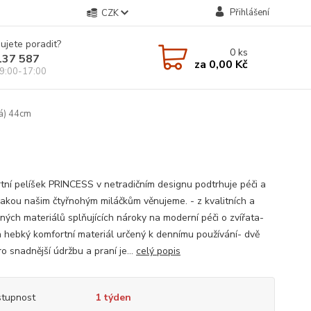
Přihlášení
CZK
ujete poradit?
0
ks
137 587
za
0,00 Kč
9:00-17:00
lá) 44cm
tní pelíšek PRINCESS v netradičním designu podtrhuje péči a
 jakou našim čtyřnohým miláčkům věnujeme. - z kvalitních a
ných materiálů splňujících nároky na moderní péči o zvířata-
a hebký komfortní materiál určený k dennímu používání- dvě
ro snadnější údržbu a praní je...
celý popis
tupnost
1 týden