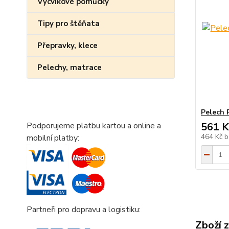
Výcvikové pomůcky
Tipy pro štěňata
Přepravky, klece
Pelechy, matrace
Pelech 
561 K
Podporujeme platbu kartou a online a
464 Kč
b
mobilní platby:
Partneři pro dopravu a logistiku:
Zboží 