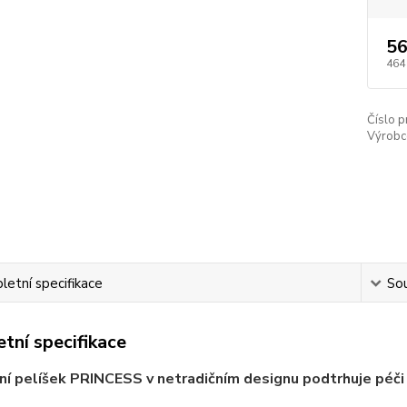
56
464
Číslo p
Výrobc
etní specifikace
Sou
tní specifikace
í pelíšek PRINCESS v netradičním designu podtrhuje péči