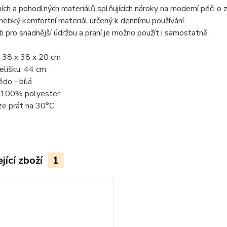
tních a pohodlných materiálů splňujících nároky na moderní péči o 
 hebký komfortní materiál určený k dennímu používání
ti pro snadnější údržbu a praní je možno použít i samostatně
 38 x 38 x 20 cm
elíšku: 44 cm
ědo - bílá
: 100% polyester
ze prát na 30°C
jící zboží
1