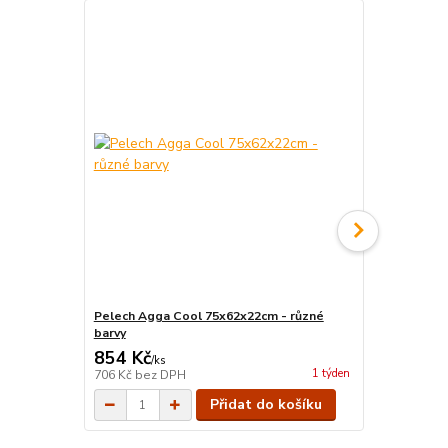
Pelech Agga Cool 75x62x22cm - různé
Pelech Amél
barvy
854 Kč
1 256 Kč
/
ks
1 týden
706 Kč
bez DPH
1 038 Kč
bez
Přidat do košíku