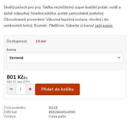
Skvělý pelech pro psy. Takřka nezničitelný super kvalitní potah, vodě a
špíně odpudivý. Snadná údržba, potah samostatně pratelný.
Oboustranné provedení. Výborná tepelná izolace, vhodný i do
venkovních kotců. Rozměr: 79x60 cm. Vyberte si barvu!
celý popis
Dostupnost
10 dní
barva
801 Kč
/
ks
662 Kč
bez DPH
Přidat do košíku
Číslo produktu:
I0115
EAN kód:
8592644014090
Výrobce:
I love pets