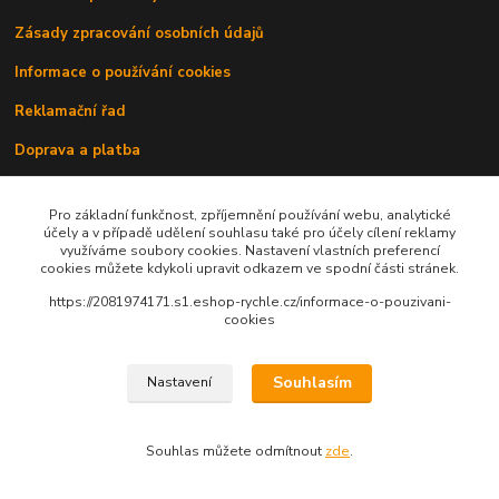
Zásady zpracování osobních údajů
Informace o používání cookies
Reklamační řad
Doprava a platba
Kontakty
Pro základní funkčnost, zpříjemnění používání webu, analytické
účely a v případě udělení souhlasu také pro účely cílení reklamy
využíváme soubory cookies. Nastavení vlastních preferencí
cookies můžete kdykoli upravit odkazem ve spodní části stránek.
https://2081974171.s1.eshop-rychle.cz/informace-o-pouzivani-
cookies
Upravit sběr cookies.
Souhlasím
Nastavení
© 2010 - 2026 Avenante s.r.o.
Souhlas můžete odmítnout
zde
.
Vytvořeno na
Eshop-rychle.cz