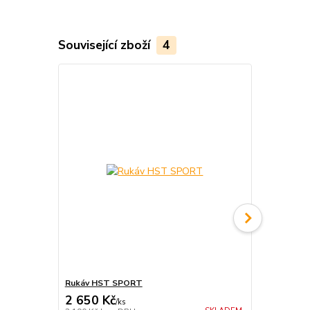
Související zboží
4
Doprava ZD
Rukáv HST SPORT
Rukáv HST 
2 650 Kč
2 980 Kč
/
ks