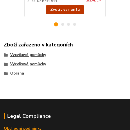
SKLADEM
2 190 Kč
bez DPH
2 463 Kč
bez
Zvolit variantu
Zboží zařazeno v kategoriích
Výcvikové pomůcky
Výcvikové pomůcky
Obrana
Legal Compliance
Obchodní podmínky