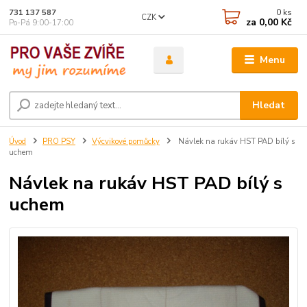
0
ks
731 137 587
CZK
za
0,00 Kč
Po-Pá 9:00-17:00
Menu
Hledat
Úvod
PRO PSY
Výcvikové pomůcky
Návlek na rukáv HST PAD bílý s
uchem
Návlek na rukáv HST PAD bílý s
uchem