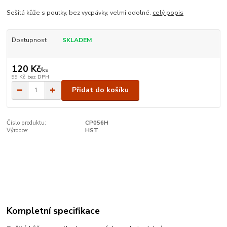
Sešitá kůže s poutky, bez vycpávky, velmi odolné.
celý popis
Dostupnost
SKLADEM
120 Kč
/
ks
99 Kč
bez DPH
Přidat do košíku
Číslo produktu:
CP056H
Výrobce:
HST
Kompletní specifikace