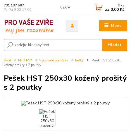
0
ks
731 137 587
CZK
za
0,00 Kč
Po-Pá 9:00-17:00
Menu
Hledat
Úvod
PRO PSY
Výcvikové pomůcky
Pešky
Pešek HST 250x30
kožený prošitý s 2 poutky
Pešek HST 250x30 kožený prošitý
s 2 poutky