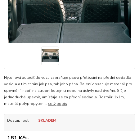
Nylonová autosíť do vozu zabraňuje psovi přelézání na přední sedadla
vozidla a tím chrání jak psa, tak jeho pána. Balení obsahuje materiál pro
upevnění, např. na stropní kolejnici nebo na úchyty nad dveřmi. Síť je
jednoduché upevnit, umísťuje se za přední sedadla. Rozměr: 1x1m,
materál polypropylen....
celý popis
Dostupnost
SKLADEM
181 Kč
/
ks