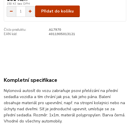
150 Kč
bez DPH
Přidat do košíku
Číslo produktu:
A17970
EAN kód:
4011905013121
Kompletní specifikace
Nylonová autosíť do vozu zabraňuje psovi přelézání na přední
sedadla vozidla a tím chrání jak psa, tak jeho pána. Balení
obsahuje materiál pro upevnění, např. na stropní kolejnici nebo na
úchyty nad dveřmi. Síť je jednoduché upevnit, umísťuje se za
přední sedadla. Rozměr: 1x1m, materál polypropylen. Barva černá.
Vhodné do všechny automobily.