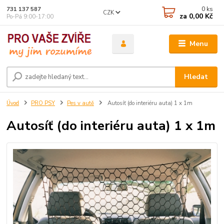
0
ks
731 137 587
CZK
za
0,00 Kč
Po-Pá 9:00-17:00
Menu
Hledat
Úvod
PRO PSY
Pes v autě
Autosíť (do interiéru auta) 1 x 1m
Autosíť (do interiéru auta) 1 x 1m