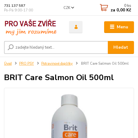
0
ks
731 137 587
CZK
za
0,00 Kč
Po-Pá 9:00-17:00
Menu
Hledat
Úvod
PRO PSY
Potravinové doplňky
BRIT Care Salmon Oil 500ml
BRIT Care Salmon Oil 500ml