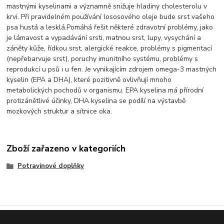
mastnými kyselinami a významně snižuje hladiny cholesterolu v
krvi. Při pravidelném používání lososového oleje bude srst vašeho
psa hustá a lesklá.Pomáhá řešit některé zdravotní problémy, jako
je lámavost a vypadávání srsti, matnou srst, lupy, vysychání a
záněty kůže, řídkou srst, alergické reakce, problémy s pigmentací
(nepřebarvuje srst), poruchy imunitního systému, problémy s
reprodukcí u psů i u fen. Je vynikajícím zdrojem omega-3 mastných
kyselin (EPA a DHA), které pozitivně ovlivňují mnoho
metabolických pochodů v organismu. EPA kyselina má přírodní
protizánětlivé účinky, DHA kyselina se podílí na výstavbě
mozkových struktur a sítnice oka.
Zboží zařazeno v kategoriích
Potravinové doplňky