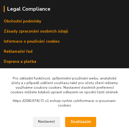
Legal Compliance
Obchodní podmínky
Zásady zpracování osobních údajů
Informace o používání cookies
Reklamační řad
Doprava a platba
Kontakty
Pro základní funkčnost, zpříjemnění používání webu, analytické
účely a v případě udělení souhlasu také pro účely cílení reklamy
využíváme soubory cookies. Nastavení vlastních preferencí
cookies můžete kdykoli upravit odkazem ve spodní části stránek.
https://2081974171.s1.eshop-rychle.cz/informace-o-pouzivani-
cookies
Upravit sběr cookies.
Souhlasím
Nastavení