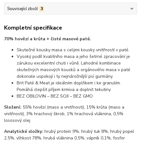
Související zboží
3
Kompletní specifikace
70% hovězí a krůta + čisté masové paté.
Skutečné kousky masa s celými kousky vnitřností v paté.
Vysoký podíl kvalitního masa a jeho šetrné zpracování je
zárukou excelentní chuti i vůně. Lahodné kombinace
skutečných masových kousků a orgánového masa v paté
dokonale uspokojí i ty nejnáročnější psí gurmány.
Brit Paté & Meat je ideálním doplňkem i ke granulím.
Pomáhá zlepšit příjem krmiva a doplnit tekutiny
BEZ OBILOVIN – BEZ SOJI – BEZ GMO
Složení:
55% hovězí (maso a vnitřnosti), 15% krůta (maso a
vnitřnosti), 3% hrachový škrob, 1% hrachová vláknina, 0,5%
lososový olej.
Analytické složky:
hrubý protein 9%, hrubý tuk 8%, hrubý popel
2,5%, vlhkost 78%, hrubá vláknina 0,5%, vápník 0,1%, fosfor