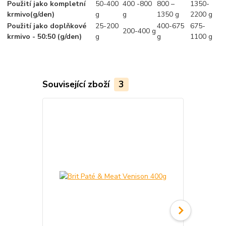
Použití jako kompletní
50-400
400 -800
800 –
1350-
krmivo(g/den)
g
g
1350 g
2200 g
Použití jako doplňkové
25-200
400-675
675-
200-400 g
krmivo - 50:50 (g/den)
g
g
1100 g
Související zboží
3