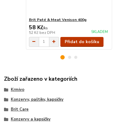
Brit Paté & Meat Venison 400g
Brit Paté &
58 Kč
58 Kč
/
ks
/
ks
SKLADEM
52 Kč
bez DPH
52 Kč
bez D
Přidat do košíku
Zboží zařazeno v kategoriích
Krmivo
Konzervy, paštiky, kapsičky
Brit Care
Konzervy a kapsičky