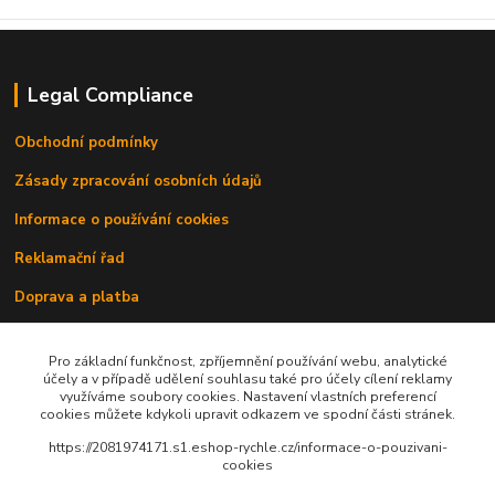
Legal Compliance
Obchodní podmínky
Zásady zpracování osobních údajů
Informace o používání cookies
Reklamační řad
Doprava a platba
Kontakty
Pro základní funkčnost, zpříjemnění používání webu, analytické
účely a v případě udělení souhlasu také pro účely cílení reklamy
využíváme soubory cookies. Nastavení vlastních preferencí
cookies můžete kdykoli upravit odkazem ve spodní části stránek.
https://2081974171.s1.eshop-rychle.cz/informace-o-pouzivani-
cookies