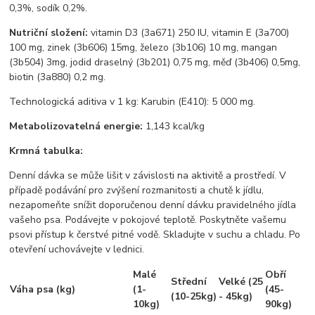
0,3%, sodík 0,2%.
Nutriční složení:
vitamin D3 (3a671) 250 IU, vitamin E (3a700)
100 mg, zinek (3b606) 15mg, železo (3b106) 10 mg, mangan
(3b504) 3mg, jodid draselný (3b201) 0,75 mg, měď (3b406) 0,5mg,
biotin (3a880) 0,2 mg.
Technologická aditiva v 1 kg: Karubin (E410): 5 000 mg.
Metabolizovatelná energie:
1,143 kcal/kg
Krmná tabulka:
Denní dávka se může lišit v závislosti na aktivitě a prostředí. V
případě podávání pro zvýšení rozmanitosti a chutě k jídlu,
nezapomeňte snížit doporučenou denní dávku pravidelného jídla
vašeho psa. Podávejte v pokojové teplotě. Poskytněte vašemu
psovi přístup k čerstvé pitné vodě. Skladujte v suchu a chladu. Po
otevření uchovávejte v lednici.
Malé
Obří
Střední
Velké (25
Váha psa (kg)
(1-
(45-
(10-25kg)
- 45kg)
10kg)
90kg)