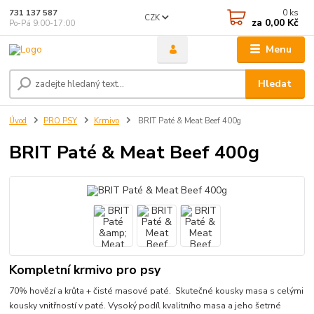
0
ks
731 137 587
CZK
za
0,00 Kč
Po-Pá 9:00-17:00
Menu
Hledat
Úvod
PRO PSY
Krmivo
BRIT Paté & Meat Beef 400g
BRIT Paté & Meat Beef 400g
Kompletní krmivo pro psy
70% hovězí a krůta + čisté masové paté. Skutečné kousky masa s celými
kousky vnitřností v paté. Vysoký podíl kvalitního masa a jeho šetrné