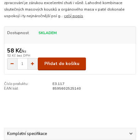
zpracování je zárukou excelentní chuti i vůně. Lahodné kombinace
skutečných masových kousků a orgánového masa v paté dokonale
uspokojí i ty nejnáročnější psí g...
celý popis
Dostupnost
SKLADEM
58 Kč
/
ks
52 Kč
bez DPH
Přidat do košíku
Číslo produktu:
E3.117
EAN kód:
8595602525140
Kompletní specifikace