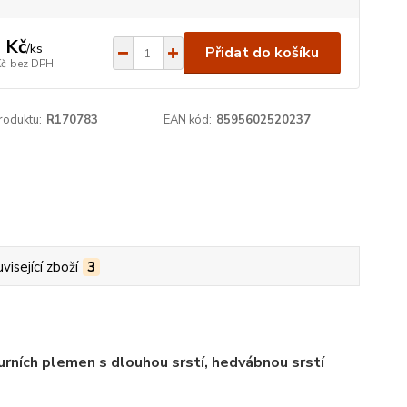
 Kč
/
ks
Přidat do košíku
Kč
bez DPH
roduktu:
R170783
EAN kód:
8595602520237
visející zboží
3
urních plemen s dlouhou srstí, hedvábnou srstí