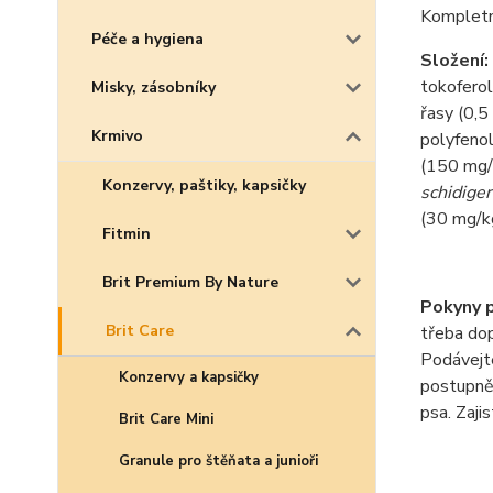
Kompletn
Péče a hygiena
Složení:
tokoferol
Misky, zásobníky
řasy (0,5
Krmivo
polyfenol
(150 mg/k
Konzervy, paštiky, kapsičky
schidiger
(30 mg/kg
Fitmin
Brit Premium By Nature
Pokyny p
Brit Care
třeba dop
Podávejte
Konzervy a kapsičky
postupně 
psa. Zaji
Brit Care Mini
Granule pro štěňata a junioři