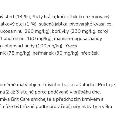
ý sleď (14 %), žlutý hrách, kuřecí tuk (konzervovaný
alkový olej (1 %), sušená jablka, pivovarské kvasnice,
 glukosaminu, 260 mg/kg), borůvky (230 mg/kg, zdroj
chondroitinu, 160 mg/kg), mannan-oligosacharidy
kto-oligosacharidy (100 mg/kg),
Yucca
tník (75 mg/kg), heřmánek (30 mg/kg), hřebíček
oměrně malý objem trávicího traktu a žaludku. Proto je
 na 2 až 3 stejné porce podávané v průběhu dne.
rmiva Brit Care smíchejte s předchozím krmivem a
 může být různé podle prostředí, míry aktivity a věku