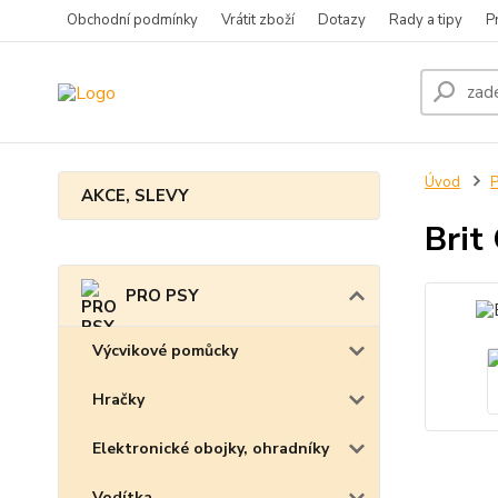
Obchodní podmínky
Vrátit zboží
Dotazy
Rady a tipy
P
Úvod
AKCE, SLEVY
Brit
PRO PSY
Výcvikové pomůcky
Hračky
Elektronické obojky, ohradníky
Vodítka