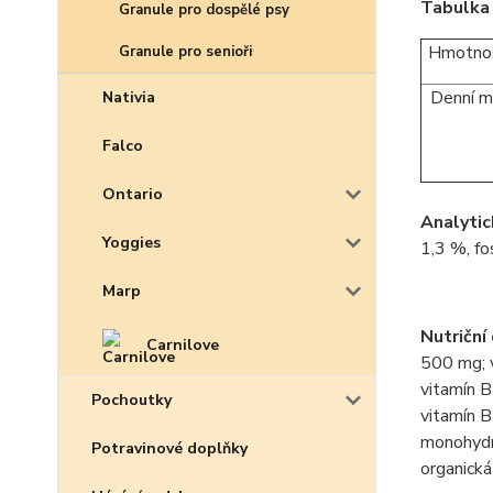
Tabulka 
Granule pro dospělé psy
Hmotnos
Granule pro senioři
Denní m
Nativia
Falco
Ontario
Analytic
Yoggies
1,3 %, f
Marp
Nutriční
Carnilove
500 mg; v
vitamín B
Pochoutky
vitamín B
monohydr
Potravinové doplňky
organická