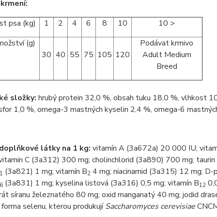
krmení:
t psa (kg)
1
2
4
6
8
10
10 >
nožství (g)
Podávat krmivo
30
40
55
75
105
120
Adult Medium
Breed
ké složky:
hrubý protein 32,0 %, obsah tuku 18,0 %, vlhkost 10
osfor 1,0 %, omega-3 mastných kyselin 2,4 %, omega-6 mastných
 doplňkové látky na 1 kg:
vitamín A (3a672a) 20 000 IU; vita
itamin C (3a312) 300 mg; cholinchlorid (3a890) 700 mg; taurin
(3a821) 1 mg; vitamín B
4 mg; niacinamid (3a315) 12 mg; D-
1
2
(3a831) 1 mg; kyselina listová (3a316) 0,5 mg; vitamín B
0,0
6
12
át síranu železnatého 80 mg; oxid manganatý 40 mg; jodid drase
 forma selenu, kterou produkují
Saccharomyces cerevisiae
CNCM 