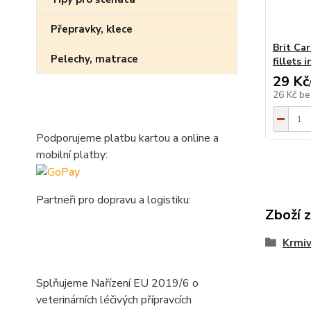
Přepravky, klece
Brit Ca
Pelechy, matrace
fillets 
29 Kč
26 Kč
be
Podporujeme platbu kartou a online a
mobilní platby:
Partneři pro dopravu a logistiku:
Zboží 
Krmi
Splňujeme Nařízení EU 2019/6 o
veterinárních léčivých přípravcích