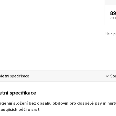
89
79 
Číslo p
etní specifikace
Sou
tní specifikace
genní složení bez obsahu obilovin pro dospělé psy miniat
adujících péči o srst