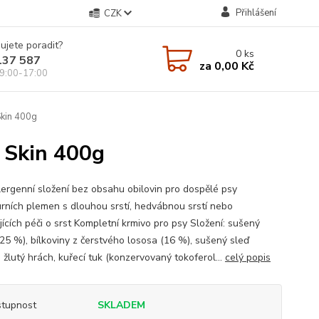
Přihlášení
CZK
ujete poradit?
0
ks
137 587
za
0,00 Kč
9:00-17:00
Skin 400g
& Skin 400g
ergenní složení bez obsahu obilovin pro dospělé psy
urních plemen s dlouhou srstí, hedvábnou srstí nebo
ících péči o srst Kompletní krmivo pro psy Složení: sušený
(25 %), bílkoviny z čerstvého lososa (16 %), sušený sleď
 žlutý hrách, kuřecí tuk (konzervovaný tokoferol...
celý popis
tupnost
SKLADEM