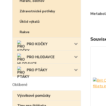
Hárání, odchov
Zdravotnické potřeby
Metabol
Úklid výkalů
Rakve
Souvise
PRO KOČKY
PRO HLODAVCE
PRO PTÁKY
Oblíbené
Výcvikové pomůcky
Tipy pro štěňata