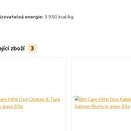
izovatelná energie:
3 950
kcal/kg
jící zboží
3