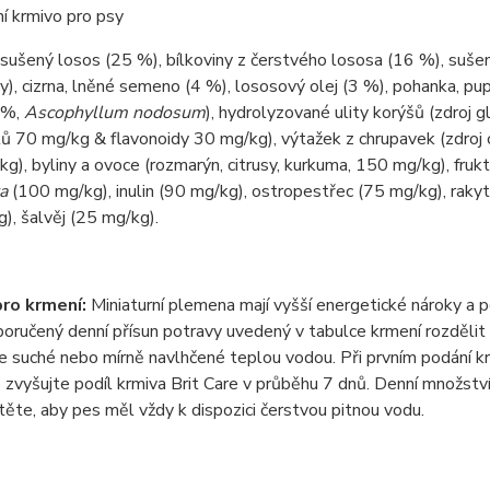
í krmivo pro psy
sušený losos (25 %), bílkoviny z čerstvého lososa (16 %), sušen
y), cizrna, lněné semeno (4 %), lososový olej (3 %), pohanka, pup
 %,
Ascophyllum nodosum
), hydrolyzované ulity korýšů (zdroj
ů 70 mg/kg & flavonoidy 30 mg/kg), výtažek z chrupavek (zdroj 
g), byliny a ovoce (rozmarýn, citrusy, kurkuma, 150 mg/kg), fru
a
(100 mg/kg), inulin (90 mg/kg), ostropestřec (75 mg/kg), raky
), šalvěj (25 mg/kg).
ro krmení:
Miniaturní plemena mají vyšší energetické nároky a p
oručený denní přísun potravy uvedený v tabulce krmení rozdělit
 suché nebo mírně navlhčené teplou vodou. Při prvním podání k
zvyšujte podíl krmiva Brit Care v průběhu 7 dnů. Denní množství
stěte, aby pes měl vždy k dispozici čerstvou pitnou vodu.