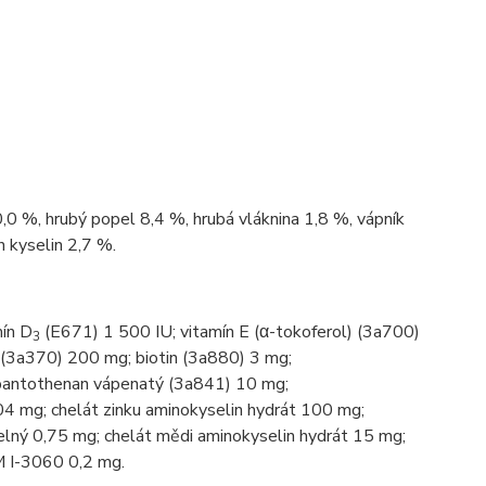
,0 %, hrubý popel 8,4 %, hrubá vláknina 1,8 %, vápník
 kyselin 2,7 %.
mín D
(E671) 1 500 IU; vitamín E (α-tokoferol) (3a700)
3
 (3a370) 200 mg; biotin (3a880) 3 mg;
pantothenan vápenatý (3a841) 10 mg;
4 mg; chelát zinku aminokyselin hydrát 100 mg;
lný 0,75 mg; chelát mědi aminokyselin hydrát 15 mg;
I-3060 0,2 mg.