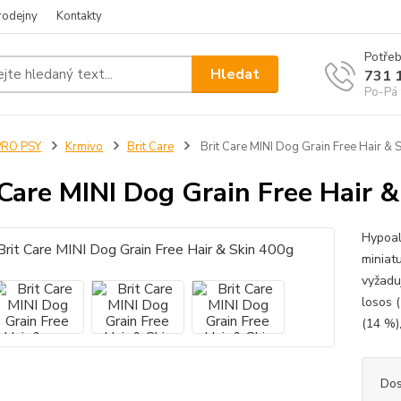
rodejny
Kontakty
Potřeb
Hledat
731 
Po-Pá 
PRO PSY
Krmivo
Brit Care
Brit Care MINI Dog Grain Free Hair & 
 Care MINI Dog Grain Free Hair 
Hypoal
miniat
vyžaduj
losos 
(14 %),
Dos