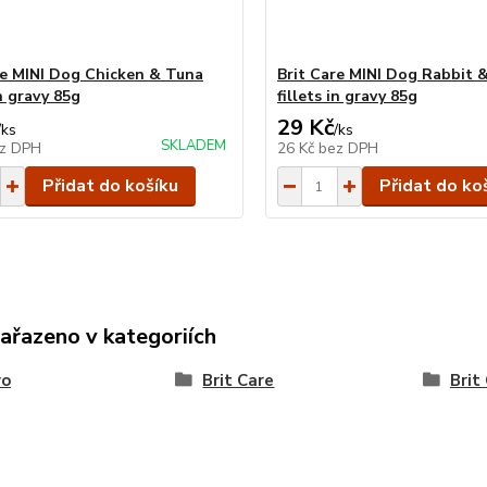
re MINI Dog Chicken & Tuna
Brit Care MINI Dog Rabbit 
in gravy 85g
fillets in gravy 85g
29 Kč
/
ks
/
ks
SKLADEM
z DPH
26 Kč
bez DPH
Přidat do košíku
Přidat do ko
zařazeno v kategoriích
vo
Brit Care
Brit