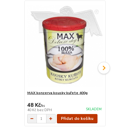
MAX konzerva kousky kuřete 400g
Plaisir dog 
100g
48 Kč
13 Kč
/
ks
/
ks
SKLADEM
40 Kč
bez DPH
12 Kč
bez D
Přidat do košíku