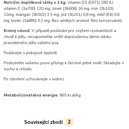
Nutriční doplňkové látky v 1 kg:
vitamin D3 (E671) 280 IU,
vitamin E (3a700) 120 mg, zinek
(3b606) 16 mg, iron (3b103)
12mg, mangan (3b502) 3,5 mg, jód (3b201) 0,8 mg, měď (E4)
0.6
mg, biotin (3a880) 0,2 mg. Bez umělých aromat. Bez konzervantů.
Krmný návod:
V případě podávání pro zvýšení rozmanitosti a
chutě k jídlu, nezapomeňte
snížit doporučenou denní dávku
pravidelného jídla vašeho psa.
Podávejte v pokojové teplotě.
Poskytněte vašemu psovi přístup k čerstvé pitné vodě. Skladujte v
suchu a chladu.
Po
otevření uchovávejte v lednici.
Metabolizovatelná energie:
865 kcal/kg
Související zboží
2