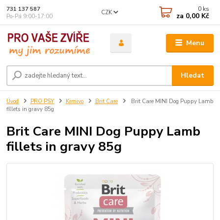
0
ks
731 137 587
CZK
za
0,00 Kč
Po-Pá 9:00-17:00
Menu
Hledat
Úvod
PRO PSY
Krmivo
Brit Care
Brit Care MINI Dog Puppy Lamb
fillets in gravy 85g
Brit Care MINI Dog Puppy Lamb
fillets in gravy 85g