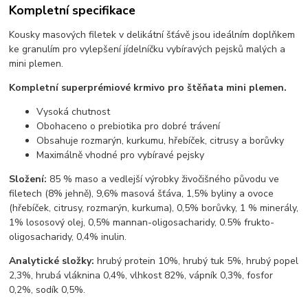
Kompletní specifikace
Kousky masových filetek v delikátní šťávě jsou ideálním doplňkem
ke granulím pro vylepšení
jídelníčku vybíravých pejsků malých a
mini plemen.
Kompletní superprémiové krmivo pro
štěňata mini plemen.
Vysoká chutnost
Obohaceno o prebiotika pro dobré trávení
Obsahuje rozmarýn, kurkumu, hřebíček, citrusy a borůvky
Maximálně vhodné pro vybíravé pejsky
Složení:
85 % maso a vedlejší výrobky živočišného původu ve
filetech (8% jehně), 9,6%
masová šťáva, 1,5% byliny a ovoce
(hřebíček, citrusy, rozmarýn, kurkuma), 0,5% borůvky, 1 %
minerály,
1% lososový olej, 0,5% mannan-oligosacharidy, 0.5% frukto-
oligosacharidy, 0,4%
inulin.
Analytické složky:
hrubý protein 10%, hrubý tuk 5%, hrubý popel
2,3%, hrubá vláknina 0,4%,
vlhkost 82%, vápník 0,3%, fosfor
0,2%, sodík 0,5%.