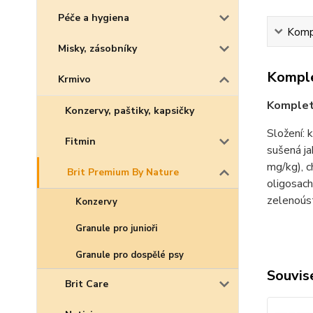
Péče a hygiena
Kompl
Misky, zásobníky
Komple
Krmivo
Kompletn
Konzervy, paštiky, kapsičky
Složení: 
Fitmin
sušená ja
mg/kg), c
Brit Premium By Nature
oligosach
zelenoús
Konzervy
Granule pro junioři
Granule pro dospělé psy
Souvise
Brit Care