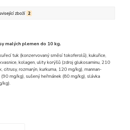
visející zboží
2
psy malých plemen do 10 kg.
uřecí tuk (konzervovaný směsí tokoferolů), kukuřice,
 kvasnice, kolagen, ulity korýšů (zdroj glukosaminu, 210
ek, citrusy, rozmarýn, kurkuma, 120 mg/kg), mannan-
e (90 mg/kg), sušený heřmánek (80 mg/kg), slávka
g/kg).