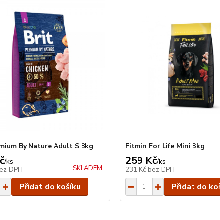
emium By Nature Adult S 8kg
Fitmin For Life Mini 3kg
č
259 Kč
/
ks
/
ks
SKLADEM
ez DPH
231 Kč
bez DPH
Přidat do košíku
Přidat do ko