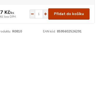
7 Kč
/
ks
Přidat do košíku
 Kč
bez DPH
roduktu:
R0810
EAN kód:
8595602526291