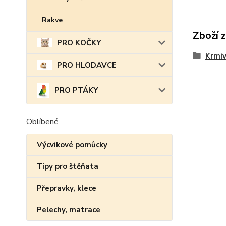
Rakve
Zboží 
PRO KOČKY
Krmi
PRO HLODAVCE
PRO PTÁKY
Oblíbené
Výcvikové pomůcky
Tipy pro štěňata
Přepravky, klece
Pelechy, matrace