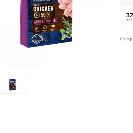
32
292
Číslo p