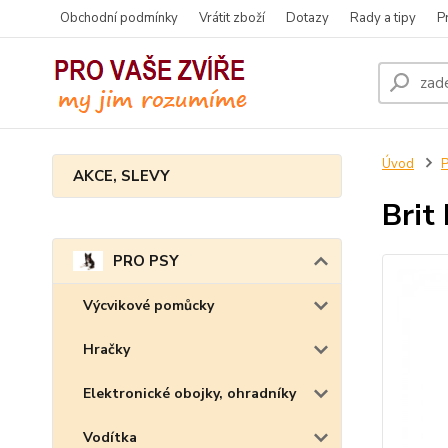
Obchodní podmínky
Vrátit zboží
Dotazy
Rady a tipy
P
Úvod
AKCE, SLEVY
Brit
PRO PSY
Výcvikové pomůcky
Hračky
Elektronické obojky, ohradníky
Vodítka