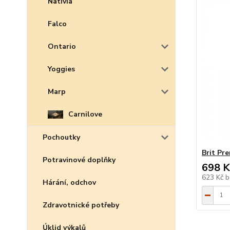
Nativia
Falco
Ontario
Yoggies
Marp
Carnilove
Pochoutky
Brit Pr
Potravinové doplňky
698 K
623 Kč
b
Hárání, odchov
Zdravotnické potřeby
Úklid výkalů