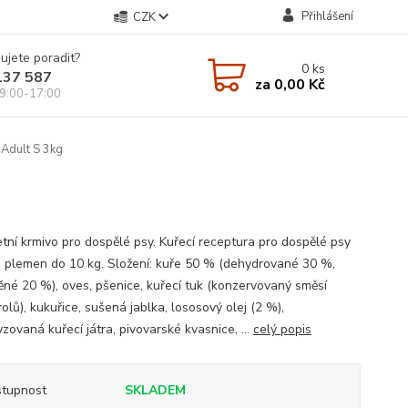
Přihlášení
CZK
ujete poradit?
0
ks
137 587
za
0,00 Kč
9:00-17:00
 Adult S 3kg
tní krmivo pro dospělé psy. Kuřecí receptura pro dospělé psy
 plemen do 10 kg. Složení: kuře 50 % (dehydrované 30 %,
ěné 20 %), oves, pšenice, kuřecí tuk (konzervovaný směsí
olů), kukuřice, sušená jablka, lososový olej (2 %),
zovaná kuřecí játra, pivovarské kvasnice, ...
celý popis
tupnost
SKLADEM