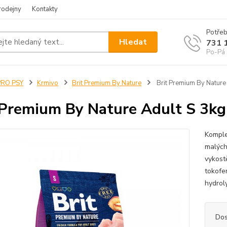
rodejny
Kontakty
Potřeb
Hledat
731 
Po-Pá 
PRO PSY
Krmivo
Brit Premium By Nature
Brit Premium By Nature
 Premium By Nature Adult S 3kg
Komple
malých
vykost
tokofer
hydroly
Dos