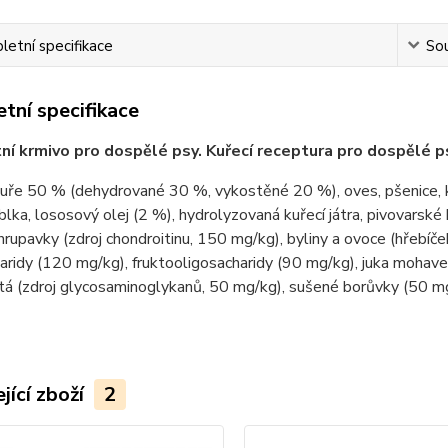
etní specifikace
Sou
tní specifikace
í krmivo pro dospělé psy. Kuřecí receptura pro dospělé 
kuře 50 % (dehydrované 30 %, vykostěné 20 %), oves, pšenice, k
blka, lososový olej (2 %), hydrolyzovaná kuřecí játra, pivovarské
hrupavky (zdroj chondroitinu, 150 mg/kg), byliny a ovoce (hřebíč
aridy (120 mg/kg), fruktooligosacharidy (90 mg/kg), juka mohav
tá (zdroj glycosaminoglykanů, 50 mg/kg), sušené borůvky (50 m
jící zboží
2