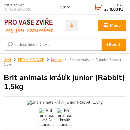
0
ks
731 137 587
CZK
za
0,00 Kč
Po-Pá 9:00-17:00
Menu
Hledat
Úvod
PRO HLODAVCE
Krmivo
Brit animals králík junior (Rabbit)
1,5kg
Brit animals králík junior (Rabbit)
1,5kg