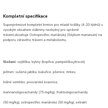
Kompletní specifikace
Superprémiové kompletní krmivo pro mladé králíky (4-20 týdnů) s
vysokým obsahem vlákniny nezbytný pro správné
trávení,obsahuje Ostropestřec mariánský (Silybum marianum) na
podporu zdravého trávení a metabolismu.
Složení:
vojtěška, byliny (kopřiva, pampeliška,jitrocel)
ječmen, sušená jablka, kukuřice, pšenice, mrkev,
lněné semínko, pivovarské kvasnice,
mannanoligosacharidy (75 mg/kg), fruktooligosacharidy
(50 mg/kg), ostropestřec mariánský (50 mg/kg), extrakt