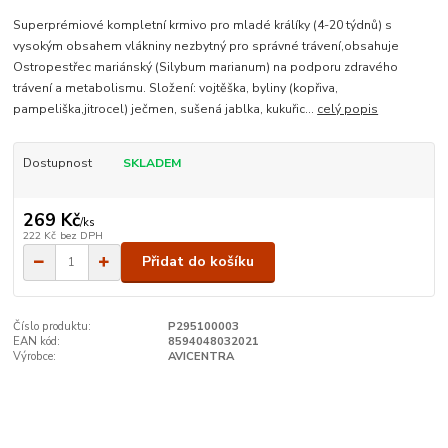
Superprémiové kompletní krmivo pro mladé králíky (4-20 týdnů) s
vysokým obsahem vlákniny nezbytný pro správné trávení,obsahuje
Ostropestřec mariánský (Silybum marianum) na podporu zdravého
trávení a metabolismu. Složení: vojtěška, byliny (kopřiva,
pampeliška,jitrocel) ječmen, sušená jablka, kukuřic...
celý popis
Dostupnost
SKLADEM
269 Kč
/
ks
222 Kč
bez DPH
Přidat do košíku
Číslo produktu:
P295100003
EAN kód:
8594048032021
Výrobce:
AVICENTRA