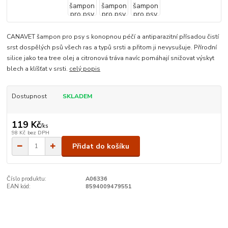
CANAVET šampon pro psy s konopnou péčí a antiparazitní přísadou čistí
srst dospělých psů všech ras a typů srsti a přitom ji nevysušuje. Přírodní
silice jako tea tree olej a citronová tráva navíc pomáhají snižovat výskyt
blech a klíšťat v srsti.
celý popis
Dostupnost
SKLADEM
119 Kč
/
ks
98 Kč
bez DPH
Přidat do košíku
Číslo produktu:
A06336
EAN kód:
8594009479551