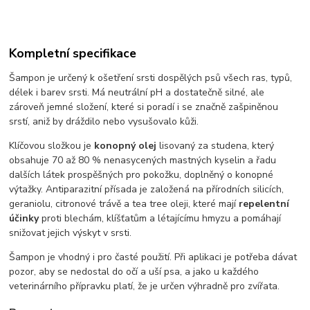
Kompletní specifikace
Šampon je určený k ošetření srsti dospělých psů všech ras, typů,
délek i barev srsti. Má neutrální pH a dostatečně silné, ale
zároveň jemné složení, které si poradí i se značně zašpiněnou
srstí, aniž by dráždilo nebo vysušovalo kůži.
Klíčovou složkou je
konopný olej
lisovaný za studena, který
obsahuje 70 až 80 % nenasycených mastných kyselin a řadu
dalších látek prospěšných pro pokožku, doplněný o konopné
výtažky. Antiparazitní přísada je založená na přírodních silicích,
geraniolu, citronové trávě a tea tree oleji, které mají
repelentní
účinky
proti blechám, klíšťatům a létajícímu hmyzu a pomáhají
snižovat jejich výskyt v srsti.
Šampon je vhodný i pro časté použití. Při aplikaci je potřeba dávat
pozor, aby se nedostal do očí a uší psa, a jako u každého
veterinárního přípravku platí, že je určen výhradně pro zvířata.