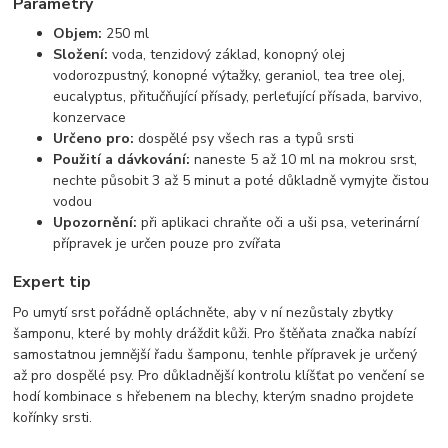
Parametry
Objem:
250 ml
Složení:
voda, tenzidový základ, konopný olej
vodorozpustný, konopné výtažky, geraniol, tea tree olej,
eucalyptus, přitučňující přísady, perleťující přísada, barvivo,
konzervace
Určeno pro:
dospělé psy všech ras a typů srsti
Použití a dávkování:
naneste 5 až 10 ml na mokrou srst,
nechte působit 3 až 5 minut a poté důkladně vymyjte čistou
vodou
Upozornění:
při aplikaci chraňte oči a uši psa, veterinární
přípravek je určen pouze pro zvířata
Expert tip
Po umytí srst pořádně opláchněte, aby v ní nezůstaly zbytky
šamponu, které by mohly dráždit kůži. Pro štěňata značka nabízí
samostatnou jemnější řadu šamponu, tenhle přípravek je určený
až pro dospělé psy. Pro důkladnější kontrolu klíšťat po venčení se
hodí kombinace s hřebenem na blechy, kterým snadno projdete
kořínky srsti.