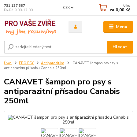
0
ks
731 137 587
CZK
za
0,00 Kč
Po-Pá 9:00-17:00
Menu
Hledat
Úvod
PRO PSY
Antiparazitika
CANAVET šampon pro psy s
antiparazitní přísadou Canabis 250ml
CANAVET šampon pro psy s
antiparazitní přísadou Canabis
250ml