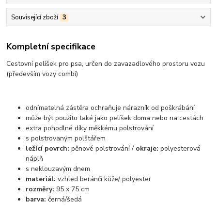
Související zboží
3
Kompletní specifikace
Cestovní pelíšek pro psa, určen do zavazadlového prostoru vozu
(především vozy combi)
odnímatelná zástěra ochraňuje nárazník od poškrábání
může být použito také jako pelíšek doma nebo na cestách
extra pohodlné díky měkkému polstrování
s polstrovaným polštářem
ležící povrch:
pěnové polstrování /
okraje:
polyesterová
náplň
s neklouzavým dnem
materiál:
vzhled beránčí kůže/ polyester
rozměry:
95 x 75 cm
barva:
černá/šedá