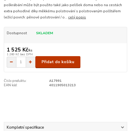
poškrábání může být použito také jako pelíšek doma nebo na cestách
extra pohodlné díky měkkému polstrování s polstrovaným polštářem
ležící povrch: pěnové polstrování / o...
celý popis
Dostupnost
SKLADEM
1 525 Kč
/
ks
1 260 Kč
bez DPH
Přidat do košíku
Číslo produktu:
A17991
EAN kód:
4011905013213
Kompletní specifikace