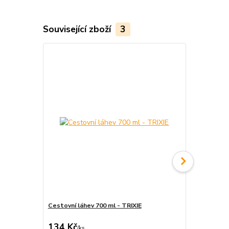
Související zboží
3
Cestovní láhev 700 ml - TRIXIE
Cestovní de
134 Kč
469 Kč
/
ks
/
ks