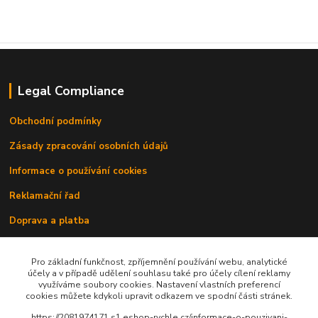
Legal Compliance
Obchodní podmínky
Zásady zpracování osobních údajů
Informace o používání cookies
Reklamační řad
Doprava a platba
Kontakty
Pro základní funkčnost, zpříjemnění používání webu, analytické
účely a v případě udělení souhlasu také pro účely cílení reklamy
využíváme soubory cookies. Nastavení vlastních preferencí
cookies můžete kdykoli upravit odkazem ve spodní části stránek.
https://2081974171.s1.eshop-rychle.cz/informace-o-pouzivani-