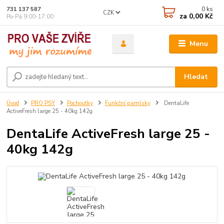
0
ks
731 137 587
CZK
za
0,00 Kč
Po-Pá 9:00-17:00
Menu
Hledat
Úvod
PRO PSY
Pochoutky
Funkční pamlsky
DentaLife
ActiveFresh large 25 - 40kg 142g
DentaLife ActiveFresh large 25 -
40kg 142g