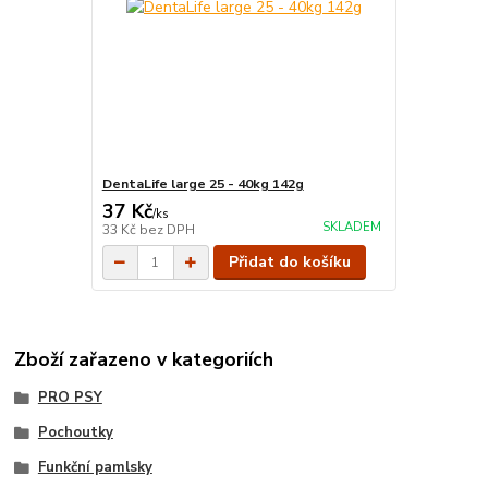
DentaLife large 25 - 40kg 142g
37 Kč
/
ks
SKLADEM
33 Kč
bez DPH
Přidat do košíku
Zboží zařazeno v kategoriích
PRO PSY
Pochoutky
Funkční pamlsky