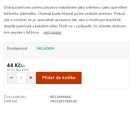
Dobrý pamlsek svému pejskovi nabídnete jako odměnu i jako zpestření
běžného jídelníčku. Chutnat bude hlavně psům velkých plemen. Pokud
jde o složení, to je speciálně upraveno tak, aby si mohl psí mazlíček
dopřát pamlsek v každém věku. Hodí se i v případě, že sháníte dobrotu
pro pejska s běžnou ...
celý popis
Dostupnost
SKLADEM
44 Kč
/
ks
39 Kč
bez DPH
Přidat do košíku
Číslo produktu:
NE12494644
EAN kód:
7613287780140