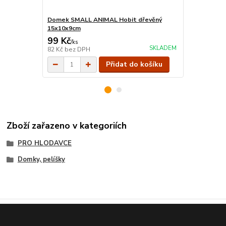
Domek SMALL ANIMAL Hobit dřevěný
Domek SMAL
15x10x9cm
15x13x7,5c
99 Kč
89 Kč
/
ks
/
ks
SKLADEM
82 Kč
bez DPH
74 Kč
bez D
Přidat do košíku
Zboží zařazeno v kategoriích
PRO HLODAVCE
Domky, pelíšky