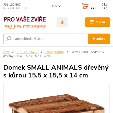
0
ks
731 137 587
CZK
za
0,00 Kč
Po-Pá 9:00-17:00
Menu
Hledat
Úvod
PRO HLODAVCE
Domky, pelíšky
Domek SMALL ANIMALS
dřevěný s kůrou 15,5 x 15,5 x 14 cm
Domek SMALL ANIMALS dřevěný
s kůrou 15,5 x 15,5 x 14 cm