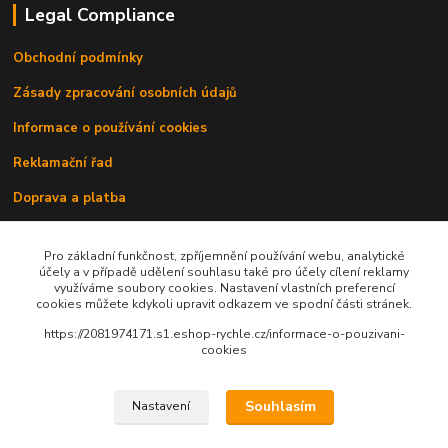
Legal Compliance
Obchodní podmínky
Zásady zpracování osobních údajů
Informace o používání cookies
Reklamační řad
Doprava a platba
Kontakty
Pro základní funkčnost, zpříjemnění používání webu, analytické
účely a v případě udělení souhlasu také pro účely cílení reklamy
využíváme soubory cookies. Nastavení vlastních preferencí
cookies můžete kdykoli upravit odkazem ve spodní části stránek.
https://2081974171.s1.eshop-rychle.cz/informace-o-pouzivani-
cookies
Upravit sběr cookies.
Souhlasím
Nastavení