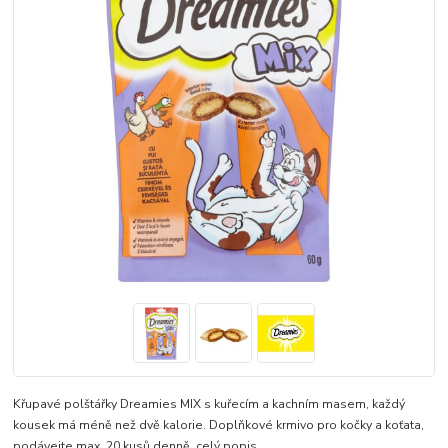
Křupavé polštářky Dreamies MIX s kuřecím a kachním masem, každý
kousek má méně než dvě kalorie. Doplňkové krmivo pro kočky a koťata,
podávejte max. 20 kusů denně.
celý popis