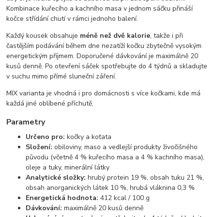
Kombinace kuřecího a kachního masa v jednom sáčku přináší
kočce střídání chutí v rámci jednoho balení.
Každý kousek obsahuje
méně než dvě kalorie
, takže i při
častějším podávání během dne nezatíží kočku zbytečně vysokým
energetickým příjmem. Doporučené dávkování je maximálně 20
kusů denně. Po otevření sáček spotřebujte do 4 týdnů a skladujte
v suchu mimo přímé sluneční záření.
MIX varianta je vhodná i pro domácnosti s více kočkami, kde má
každá jiné oblíbené příchutě.
Parametry
Určeno pro:
kočky a koťata
Složení:
obiloviny, maso a vedlejší produkty živočišného
původu (včetně 4 % kuřecího masa a 4 % kachního masa),
oleje a tuky, minerální látky
Analytické složky:
hrubý protein 19 %, obsah tuku 21 %,
obsah anorganických látek 10 %, hrubá vláknina 0,3 %
Energetická hodnota:
412 kcal / 100 g
Dávkování:
maximálně 20 kusů denně