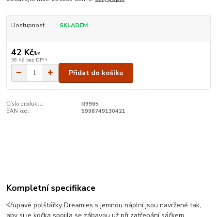
Dostupnost
SKLADEM
42 Kč
/
ks
38 Kč
bez DPH
Přidat do košíku
Číslo produktu:
R9965
EAN kód:
5998749130421
Kompletní specifikace
Křupavé polštářky Dreamies s jemnou náplní jsou navržené tak,
aby si je kočka spojila se zábavou už při zatřepání sáčkem.