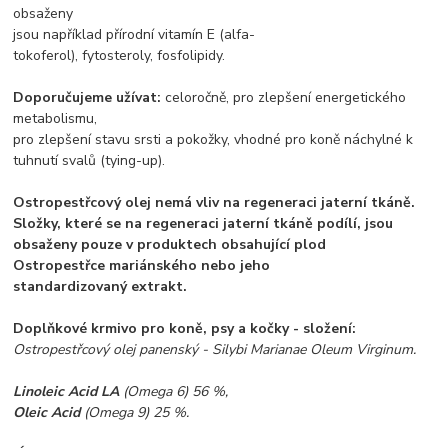
obsaženy
jsou například přírodní
vitamín
E (alfa-
tokoferol),
fytosteroly
,
fosfolipidy
.
Doporučujeme užívat:
celoročně, pro zlepšení energetického
metabolismu,
pro zlepšení stavu srsti a pokožky, vhodné pro koně náchylné k
tuhnutí svalů (tying-up).
Ostropestřcový olej nemá vliv na
regeneraci
jaterní tkáně.
Složky, které se na regeneraci jaterní tkáně podílí, jsou
obsaženy pouze v produktech obsahující plod
Ostropestřce mariánského nebo jeho
standardizovaný
extrakt
.
Doplňkové krmivo pro koně, psy a kočky - složení:
Ostropestřcový olej panenský - Silybi Marianae Oleum Virginum.
Linoleic Acid LA
(Omega 6) 56 %,
Oleic Acid
(Omega 9) 25 %.