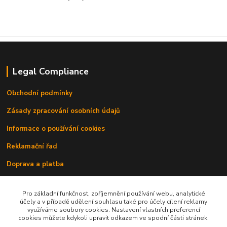
Legal Compliance
Obchodní podmínky
Zásady zpracování osobních údajů
Informace o používání cookies
Reklamační řad
Doprava a platba
Kontakty
Pro základní funkčnost, zpříjemnění používání webu, analytické
účely a v případě udělení souhlasu také pro účely cílení reklamy
využíváme soubory cookies. Nastavení vlastních preferencí
cookies můžete kdykoli upravit odkazem ve spodní části stránek.