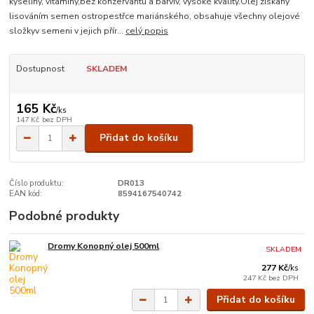
kyseliny, vitaminy,bez konzervantů a barviv, vysoké kvality.Olej získaný
lisováním semen ostropestřce mariánského, obsahuje všechny olejové
složkyv semeni v jejich přír...
celý popis
Dostupnost
SKLADEM
165 Kč
/
ks
147 Kč
bez DPH
Přidat do košíku
Číslo produktu:
DR013
EAN kód:
8594167540742
Podobné produkty
Dromy Konopný olej 500ml
SKLADEM
277 Kč
/
ks
247 Kč
bez DPH
Přidat do košíku