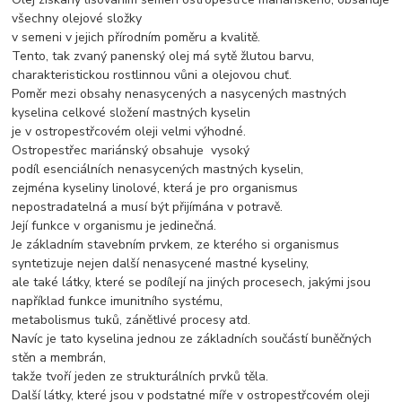
všechny olejové složky
v semeni v jejich přírodním poměru a kvalitě.
Tento, tak zvaný panenský olej má sytě žlutou barvu,
charakteristickou rostlinnou vůni a olejovou chuť.
Poměr mezi obsahy nenasycených a nasycených mastných
kyselina celkové složení mastných kyselin
je v ostropestřcovém oleji velmi výhodné.
Ostropestřec mariánský obsahuje vysoký
podíl
esenciálních
nenasycených mastných kyselin
,
zejména kyseliny linolové, která je pro organismus
nepostradatelná a musí být přijímána v potravě.
Její funkce v organismu je jedinečná.
Je základním stavebním prvkem, ze kterého si organismus
syntetizuje nejen další nenasycené mastné kyseliny,
ale také látky, které se podílejí na jiných procesech, jakými jsou
například funkce
imunitního
systému,
metabolismus
tuků,
zánětlivé
procesy atd.
Navíc je tato kyselina jednou ze základních součástí buněčných
stěn a membrán,
takže tvoří jeden ze strukturálních prvků těla.
Další látky, které jsou v podstatné míře v ostropestřcovém oleji