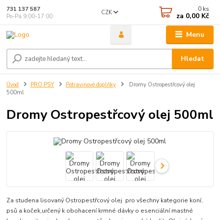
0
ks
731 137 587
CZK
za
0,00 Kč
Po-Pá 9:00-17:00
Menu
Hledat
Úvod
PRO PSY
Potravinové doplňky
Dromy Ostropestřcový olej
500ml
Dromy Ostropestřcový olej 500ml
Za studena lisovaný Ostropestřcový olej pro všechny kategorie koní,
psů a koček,určený k obohacení krmné dávky o esenciální mastné