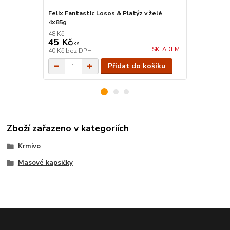
Felix Fantastic Losos & Platýz v želé
Felix Sensa
4x85g
48 Kč
48 Kč
45 Kč
45 Kč
/
ks
/
ks
SKLADEM
40 Kč
bez DPH
40 Kč
bez D
Přidat do košíku
Zboží zařazeno v kategoriích
Krmivo
Masové kapsičky