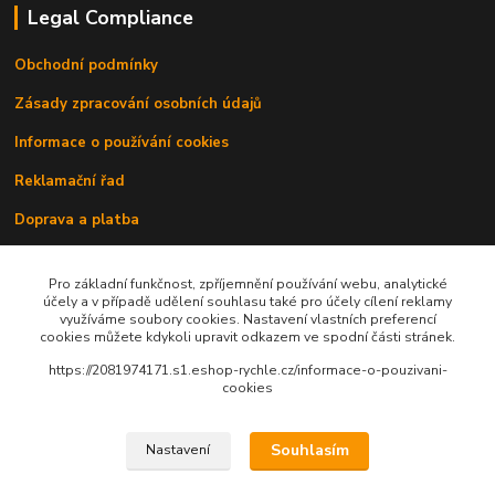
Legal Compliance
Obchodní podmínky
Zásady zpracování osobních údajů
Informace o používání cookies
Reklamační řad
Doprava a platba
Kontakty
Pro základní funkčnost, zpříjemnění používání webu, analytické
účely a v případě udělení souhlasu také pro účely cílení reklamy
využíváme soubory cookies. Nastavení vlastních preferencí
cookies můžete kdykoli upravit odkazem ve spodní části stránek.
https://2081974171.s1.eshop-rychle.cz/informace-o-pouzivani-
cookies
Upravit sběr cookies.
Souhlasím
Nastavení