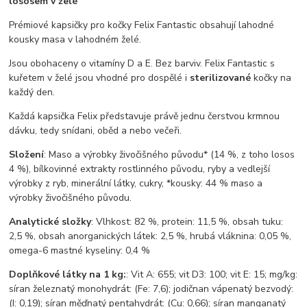
lososem v želé
Prémiové kapsičky pro kočky Felix Fantastic obsahují lahodné
kousky masa v lahodném želé.
Jsou obohaceny o vitamíny D a E. Bez barviv. Felix Fantastic s
kuřetem v želé jsou vhodné pro dospělé i
sterilizované
kočky na
každý den.
Každá kapsička Felix představuje právě jednu čerstvou krmnou
dávku, tedy snídani, oběd a nebo večeři.
Složení
: Maso a výrobky živočišného původu* (14 %, z toho losos
4 %), bílkovinné extrakty rostlinného původu, ryby a vedlejší
výrobky z ryb, minerální látky, cukry, *kousky: 44 % maso a
výrobky živočišného původu.
Analytické složky
: Vlhkost: 82 %, protein: 11,5 %, obsah tuku:
2,5 %, obsah anorganických látek: 2,5 %, hrubá vláknina: 0,05 %,
omega-6 mastné kyseliny: 0,4 %
Doplňkové látky na 1 kg:
: Vit A: 655; vit D3: 100; vit E: 15; mg/kg:
síran železnatý monohydrát: (Fe: 7,6); jodičnan vápenatý bezvodý:
(I: 0,19); síran měďnatý pentahydrát: (Cu: 0,66); síran manganatý