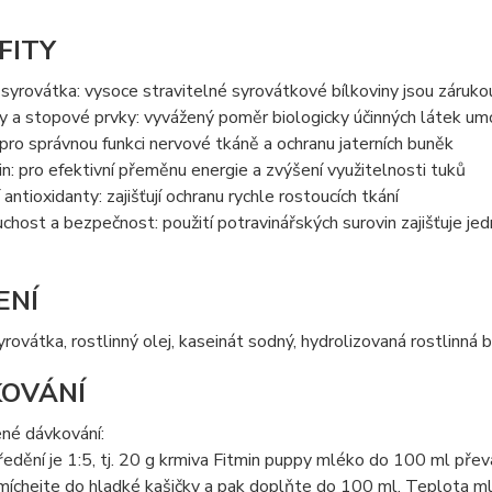
FITY
 syrovátka: vysoce stravitelné syrovátkové bílkoviny jsou záru
ny a stopové prvky: vyvážený poměr biologicky účinných látek 
: pro správnou funkci nervové tkáně a ochranu jaterních buněk
tin: pro efektivní přeměnu energie a zvýšení využitelnosti tuků
 antioxidanty: zajišťují ochranu rychle rostoucích tkání
chost a bezpečnost: použití potravinářských surovin zajišťuje je
ENÍ
rovátka, rostlinný olej, kaseinát sodný, hydrolizovaná rostlinná b
OVÁNÍ
né dávkování:
ředění je 1:5, tj. 20 g krmiva Fitmin puppy mléko do 100 ml př
míchejte do hladké kašičky a pak doplňte do 100 ml. Teplota m