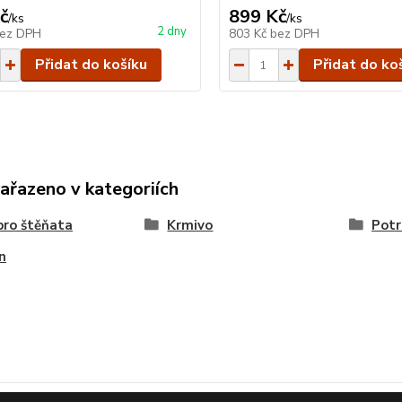
č
899 Kč
/
ks
/
ks
2 dny
ez DPH
803 Kč
bez DPH
Přidat do košíku
Přidat do ko
zařazeno v kategoriích
pro štěňata
Krmivo
Potr
n