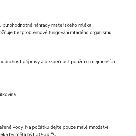
kou plnohodnotné náhrady mateřského mléka
umožňuje bezproblémové fungování mladého organismu
dnoduchost přípravy a bezpečnost použití i u nejmenších
ílkovina.
evařené vody. Na počátku dejte pouze malé množství
léka by měla být 30-39 °C.