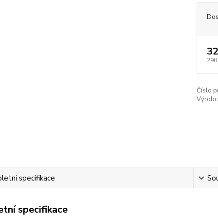
Dos
32
290
Číslo p
Výrobc
etní specifikace
Sou
tní specifikace