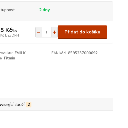
tupnost
2 dny
5 Kč
/
ks
Přidat do košíku
 Kč
bez DPH
roduktu:
FMILK
EAN kód:
8595237000692
e:
Fitmin
visející zboží
2