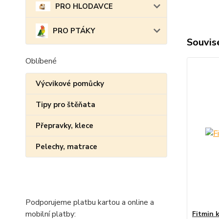
PRO HLODAVCE
PRO PTÁKY
Souvise
Oblíbené
Výcvikové pomůcky
Tipy pro štěňata
Přepravky, klece
Pelechy, matrace
Podporujeme platbu kartou a online a
mobilní platby:
Fitmin 