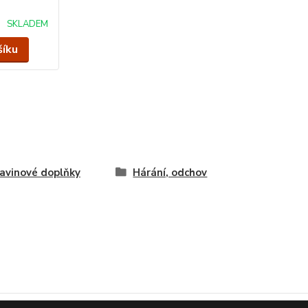
SKLADEM
šíku
avinové doplňky
Hárání, odchov