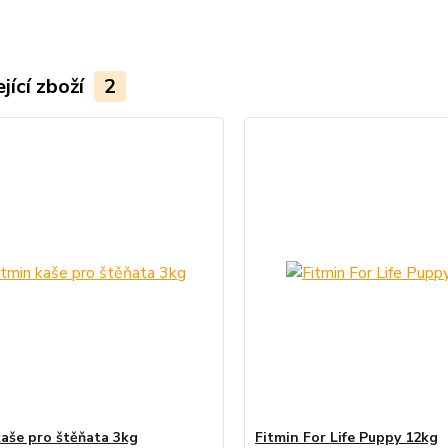
jící zboží
2
kaše pro štěňata 3kg
Fitmin For Life Puppy 12kg