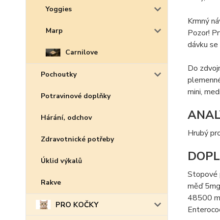
Yoggies
Krmný ná
Marp
Pozor! Pr
dávku se
Carnilove
Do zdvojn
Pochoutky
plemenné 
mini, med
Potravinové doplňky
ANAL
Hárání, odchov
Hrubý pro
Zdravotnické potřeby
DOPL
Úklid výkalů
Stopové p
Rakve
měď 5mg (
48500 m.j
PRO KOČKY
Enteroco