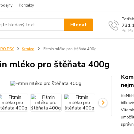
rodejny
Kontakty
Potřeb
Hledat
731 
Po-Pá 
PRO PSY
Krmivo
Fitmin mléko pro štěňata 400g
in mléko pro štěňata 400g
Komp
nejm
BENEFI
bílkov
Vitamí
umožňu
správn