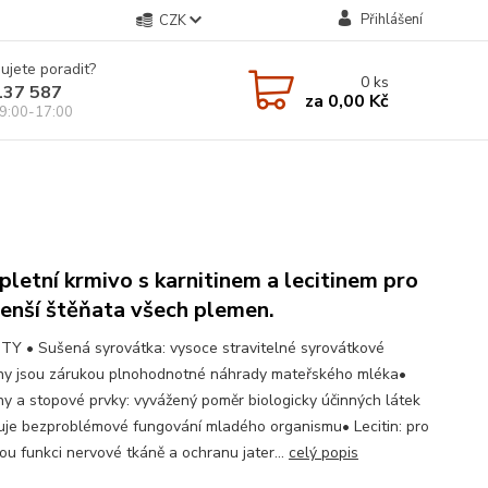
Přihlášení
CZK
ujete poradit?
0
ks
137 587
za
0,00 Kč
9:00-17:00
letní krmivo s karnitinem a lecitinem pro
enší štěňata všech plemen.
TY • Sušená syrovátka: vysoce stravitelné syrovátkové
iny jsou zárukou plnohodnotné náhrady mateřského mléka•
ny a stopové prvky: vyvážený poměr biologicky účinných látek
je bezproblémové fungování mladého organismu• Lecitin: pro
ou funkci nervové tkáně a ochranu jater...
celý popis