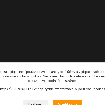
čnost, zpříjemnění používání webu, analytické účely a v případě udělení
y využíváme soubory cookies. Nastavení vlastních preferencí cookies mů
odkazem ve spodní části stránek.
https://2081974171.s1.eshop-rychle.cz/informace-o-pouzivani-cookies
Upravit sběr cookies.
Souhlasím
Nastavení