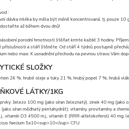
vod :
vní dávka mléka by měla být méně koncentrovaná, tj. pouze 10 
 dostaňte až během dvou dnů!
ásobení porodní hmotnosti štěňat krmte každé 3 hodiny. Příjem ml
příslušnosti a stáří štěněte. Od stáří 4 týdnů postupně přech
ium nebo maxi. K usnadnění přechodu na pevnou stravu Vám dopo
YTICKÉ SLOŽKY
tein 26 %, hrubé oleje a tuky 21 %, hrubý popel 7 %, hrubá vlák
ŇKOVÉ LÁTKY/1KG
rvky: železo 100 mg (jako síran železnatý), zinek 40 mg (jako o
jako síran měďnatý pentahydrát); vitamíny, provitamíny a chemi
., vitamín D3 4500 m.j., vitamín E (RRR-alfatokoferol) 40 mg, l
ccus faecium 5x10<sup>10</sup> CFU.