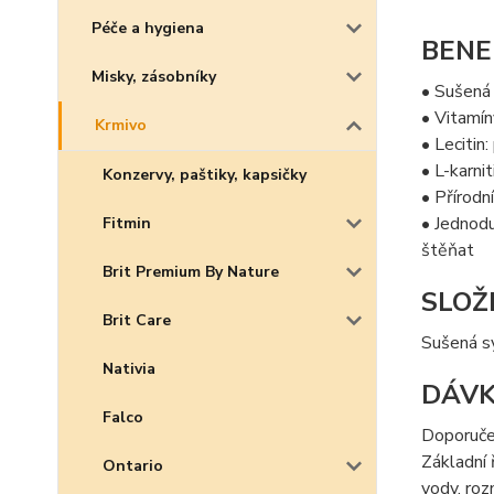
Péče a hygiena
BENE
Misky, zásobníky
• Sušená
• Vitamí
Krmivo
• Lecitin
• L-karni
Konzervy, paštiky, kapsičky
• Přírodní
• Jednodu
Fitmin
štěňat
Brit Premium By Nature
SLOŽ
Brit Care
Sušená sy
Nativia
DÁVK
Falco
Doporuče
Základní 
Ontario
vody, roz