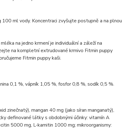
g 100 ml vody. Koncentraci zvyšujte postupně a na plnou
éka na jedno krmení je individuální a záleží na
ázejte na kompletní extrudované krmivo Fitmin puppy
ručujeme Fitmin puppy kaši.
nina 0,1 %, vápník 1,05 %, fosfor 0,8 %, sodík 0,5 %.
xid zinečnatý), mangan 40 mg (jako síran manganatý),
cky definované látky s obdobnými účinky: vitamín A
ecitin 5000 mg, L-karnitin 1000 mg; mikroorganismy: