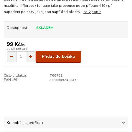
mazlíčka. Přípravek funguje jako prevence nebo případný lék při
napadení parazity, jako jsou například blechy...
celý popis
Dostupnost
SKLADEM
99 Kč
/
ks
82 Kč
bez DPH
Přidat do košíku
Číslo produktu:
T00702
EAN kód:
3838989731137
Kompletní specifikace