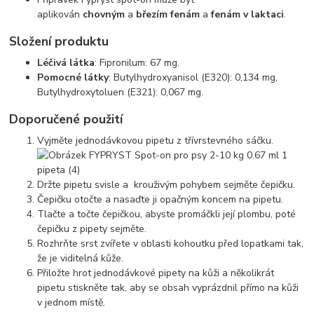
aplikován
chovným
a
březím fenám
a
fenám v laktaci
.
Složení produktu
Léčivá látka
: Fipronilum: 67 mg.
Pomocné látky
: Butylhydroxyanisol (E320): 0,134 mg,
Butylhydroxytoluen (E321): 0,067 mg.
Doporučené použití
Vyjměte jednodávkovou pipetu z třívrstevného sáčku.
Držte pipetu svisle a krouživým pohybem sejměte čepičku.
Čepičku otočte a nasaďte ji opačným koncem na pipetu.
Tlačte a točte čepičkou, abyste promáčkli její plombu, poté
čepičku z pipety sejměte.
Rozhrňte srst zvířete v oblasti kohoutku před lopatkami tak,
že je viditelná kůže.
Přiložte hrot jednodávkové pipety na kůži a několikrát
pipetu stiskněte tak, aby se obsah vyprázdnil přímo na kůži
v jednom místě.