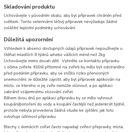
Skladování produktu
Uchovávejte v původním obalu, aby byl přípravek chráněn před
světlem. Tento veterinární léčivý přípravek nevyžaduje žádné
zvláštní teplotní podmínky uchovávání.
Důležitá upozornění
Vzhledem k absenci dostupných údajů přípravek nepoužívejte u
štěňat mladších 8 týdnů a/nebo vážících méně než 2kg.
Uchovávejte mimo dosah dětí. Vyhněte se kontaktu přípravku
s očima zvířete. Klíště přítomné na zvířeti by mělo být odstraněno
před podáním přípravku, aby se snížilo riziko přenosných
onemocnění. Je důležité zajistit, aby byl přípravek aplikován na
místo, ze kterého si jej zvíře nemůže slíznout, a po aplikaci
zabránit vzájemnému olizování zvířat.
Během dvou dnů po aplikaci přípravku by se mělo vyhnout
koupání/ponoření do vody a koupání častější než jedenkrát týdně,
protože nebyla provedena žádná studie ke zjištění, jak toto
ovlivňuje účinnost přípravku.
Blechy z domácích zvířat často napadají zvířecí přepravky, místa,