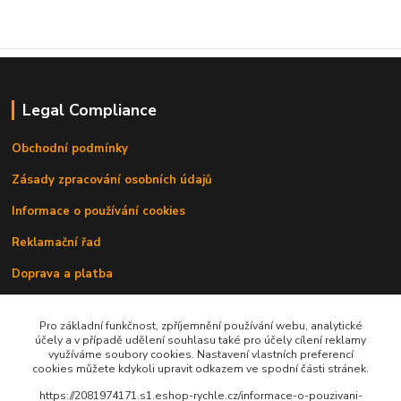
Legal Compliance
Obchodní podmínky
Zásady zpracování osobních údajů
Informace o používání cookies
Reklamační řad
Doprava a platba
Kontakty
Pro základní funkčnost, zpříjemnění používání webu, analytické
účely a v případě udělení souhlasu také pro účely cílení reklamy
využíváme soubory cookies. Nastavení vlastních preferencí
cookies můžete kdykoli upravit odkazem ve spodní části stránek.
https://2081974171.s1.eshop-rychle.cz/informace-o-pouzivani-