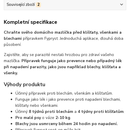
Související zboží
2
Kompletní specifikace
Chraňte svého domácího mazlíčka před klíšťaty, všenkami a
blechami
přípravkem Fypryst. Jednoduchá aplikace, dlouhá doba
působení.
Zajistěte, aby se parazité nestali hrozbou pro zdraví vašeho
mazlíčka.
Přípravek funguje jako prevence nebo případný lék
při napadení parazity,
jako jsou například
blechy, klíšťata a
všenky
.
Výhody produktu
Účinný přípravek proti blechám, všenkám a klíšťatům.
Funguje jako lék i jako prevence proti napadení blechami,
klíšťaty nebo všenkami.
Účinný
8 týdnů proti blechám
a
4 týdny proti klíšťatům
.
Pro malé psy
o váze
2-10 kg
.
Blechy jsou usmrceny během 24 hodin po napadení.
Přípravek Fypryst spot-on může být