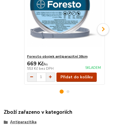
Foresto obojek antiparazitní 38cm
Kiltix oboje
669 Kč
463 Kč
/
ks
/
ks
SKLADEM
553 Kč
bez DPH
383 Kč
bez 
Přidat do košíku
Zboží zařazeno v kategoriích
Antiparazitika