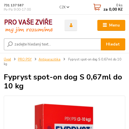
0
ks
731 137 587
CZK
za
0,00 Kč
Po-Pá 9:00-17:00
Menu
Hledat
Úvod
PRO PSY
Antiparazitika
Fypryst spot-on dog S 0,67ml do 10
kg
Fypryst spot-on dog S 0,67ml do
10 kg