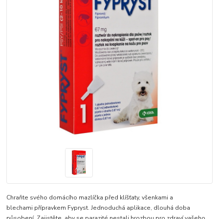
Chraňte svého domácího mazlíčka před klíšťaty, všenkami a
blechami přípravkem Fypryst. Jednoduchá aplikace, dlouhá doba
působení. Zajistěte, aby se parazité nestali hrozbou pro zdraví vašeho