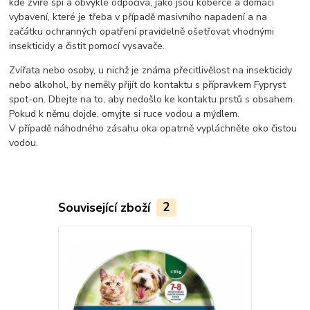
kde zvíře spí a obvykle odpočívá, jako jsou koberce a domácí
vybavení, které je třeba v případě masivního napadení a na
začátku ochranných opatření pravidelně ošetřovat vhodnými
insekticidy a čistit pomocí vysavače.
Zvířata nebo osoby, u nichž je známa přecitlivělost na insekticidy
nebo alkohol, by neměly přijít do kontaktu s přípravkem Fypryst
spot-on. Dbejte na to, aby nedošlo ke kontaktu prstů s obsahem.
Pokud k němu dojde, omyjte si ruce vodou a mýdlem.
V případě náhodného zásahu oka opatrně vypláchněte oko čistou
vodou.
Související zboží
2