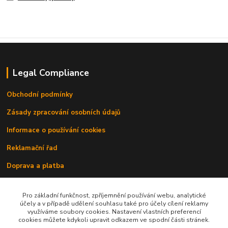
Legal Compliance
Obchodní podmínky
Zásady zpracování osobních údajů
Informace o používání cookies
Reklamační řad
Doprava a platba
Kontakty
Pro základní funkčnost, zpříjemnění používání webu, analytické
účely a v případě udělení souhlasu také pro účely cílení reklamy
využíváme soubory cookies. Nastavení vlastních preferencí
cookies můžete kdykoli upravit odkazem ve spodní části stránek.