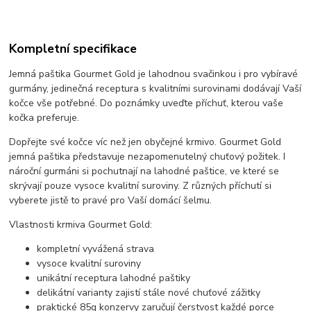
Kompletní specifikace
Jemná paštika Gourmet Gold je lahodnou svačinkou i pro vybíravé
gurmány, jedinečná receptura s kvalitními surovinami dodávají Vaší
kočce vše potřebné. Do poznámky uveďte příchuť, kterou vaše
kočka preferuje.
Dopřejte své kočce víc než jen obyčejné krmivo. Gourmet Gold
jemná paštika představuje nezapomenutelný chuťový požitek. I
nároční gurmáni si pochutnají na lahodné paštice, ve které se
skrývají pouze vysoce kvalitní suroviny. Z různých příchutí si
vyberete jistě to pravé pro Vaší domácí šelmu.
Vlastnosti krmiva Gourmet Gold:
kompletní vyvážená strava
vysoce kvalitní suroviny
unikátní receptura lahodné paštiky
delikátní varianty zajistí stále nové chuťové zážitky
praktické 85g konzervy zaručují čerstvost každé porce