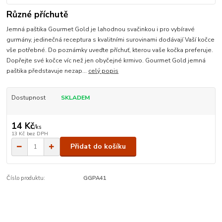
Různé příchutě
Jemná paštika Gourmet Gold je lahodnou svačinkou i pro vybíravé
gurmány, jedinečná receptura s kvalitními surovinami dodávají Vaší kočce
vše potřebné. Do poznámky uveďte příchuť, kterou vaše kočka preferuje.
Dopřejte své kočce víc než jen obyčejné krmivo. Gourmet Gold jemná
paštika představuje nezap...
celý popis
Dostupnost
SKLADEM
14 Kč
/
ks
13 Kč
bez DPH
Přidat do košíku
Číslo produktu:
GGPA41