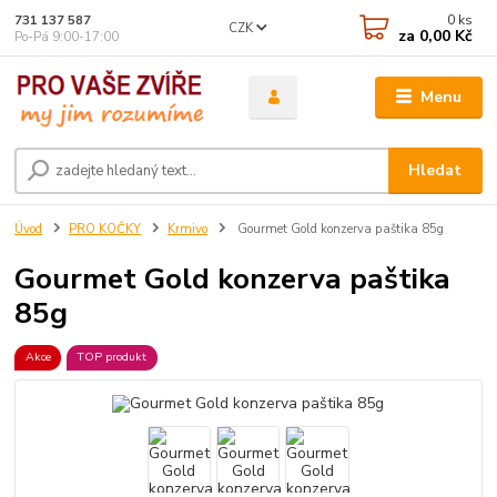
0
ks
731 137 587
CZK
za
0,00 Kč
Po-Pá 9:00-17:00
Menu
Hledat
Úvod
PRO KOČKY
Krmivo
Gourmet Gold konzerva paštika 85g
Gourmet Gold konzerva paštika
85g
Akce
TOP produkt