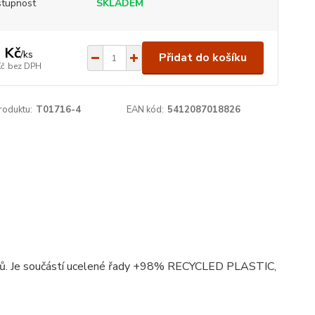
tupnost
SKLADEM
 Kč
/
ks
Přidat do košíku
Kč
bez DPH
roduktu:
T01716-4
EAN kód:
5412087018826
 psů. Je součástí ucelené řady +98% RECYCLED PLASTIC,