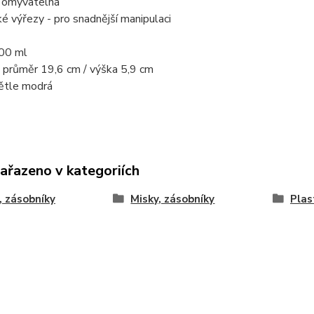
 omyvatelná
ké výřezy - pro snadnější manipulaci
00 ml
 průměr 19,6 cm / výška 5,9 cm
větle modrá
zařazeno v kategoriích
, zásobníky
Misky, zásobníky
Plas