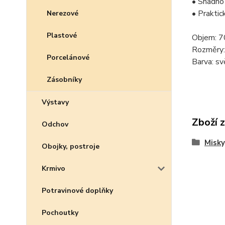
• Snadno
• Praktic
Nerezové
Plastové
Objem: 7
Rozměry:
Porcelánové
Barva: s
Zásobníky
Výstavy
Zboží 
Odchov
Misky
Obojky, postroje
Krmivo
Potravinové doplňky
Pochoutky