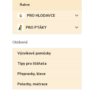
Rakve
PRO HLODAVCE
PRO PTÁKY
Oblíbené
Výcvikové pomůcky
Tipy pro štěňata
Přepravky, klece
Pelechy, matrace