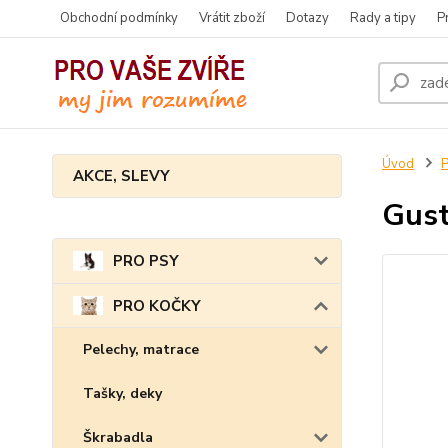
Obchodní podmínky
Vrátit zboží
Dotazy
Rady a tipy
P
Úvod
AKCE, SLEVY
Gust
PRO PSY
PRO KOČKY
Pelechy, matrace
Tašky, deky
Škrabadla