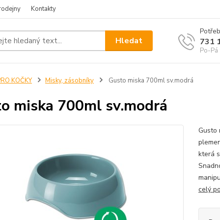
rodejny
Kontakty
Potřeb
Hledat
731 
Po-Pá 
PRO KOČKY
Misky, zásobníky
Gusto miska 700ml sv.modrá
o miska 700ml sv.modrá
Gusto 
plemen
která 
Snadno
manipu
celý p