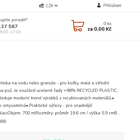
Přihlášení
CZK
ujete poradit?
0
ks
137 587
za
0,00 Kč
9:00-17:00
miska na vodu nebo granule - pro kočky, malá a střední
a psů. Je součástí ucelené řady +98% RECYCLED PLASTIC,
sleduje moderní trend výrobků z recyklovaných materiálů.•
 omyvatelná• Praktické výřezy - pro snadnější
laciObjem: 700 mlRozměry: průměr 19,6 cm / výška 5,9 cmB...
opis