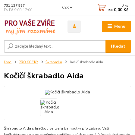
0
ks
731 137 587
CZK
za
0,00 Kč
Po-Pá 9:00-17:00
Menu
Hledat
Úvod
PRO KOČKY
Škrabadla
Kočičí škrabadlo Aida
Kočičí škrabadlo Aida
Škrabadlo Aida s hračkou ve tvaru bambulky pro zábavu Vaší
kočky.Vyrobeno z bezpečných certifikovaných materiálů (desky kategorie