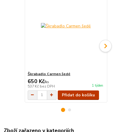
Škrabadlo Carmen šedé
Škrabadlo T
650 Kč
1 695 Kč
/
ks
1 týden
537 Kč
bez DPH
1 401 Kč
bez
Přidat do košíku
Zboží zařazeno v kategoriích