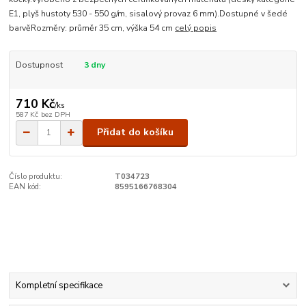
E1, plyš hustoty 530 - 550 g/m, sisalový provaz 6 mm).Dostupné v šedé
barvěRozměry: průměr 35 cm, výška 54 cm
celý popis
Dostupnost
3 dny
710 Kč
/
ks
587 Kč
bez DPH
Přidat do košíku
Číslo produktu:
T034723
EAN kód:
8595166768304
Kompletní specifikace