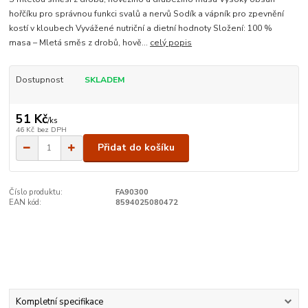
hořčíku pro správnou funkci svalů a nervů Sodík a vápník pro zpevnění
kostí v kloubech Vyvážené nutriční a dietní hodnoty Složení: 100 %
masa – Mletá směs z drobů, hově...
celý popis
Dostupnost
SKLADEM
51 Kč
/
ks
46 Kč
bez DPH
Přidat do košíku
Číslo produktu:
FA90300
EAN kód:
8594025080472
Kompletní specifikace