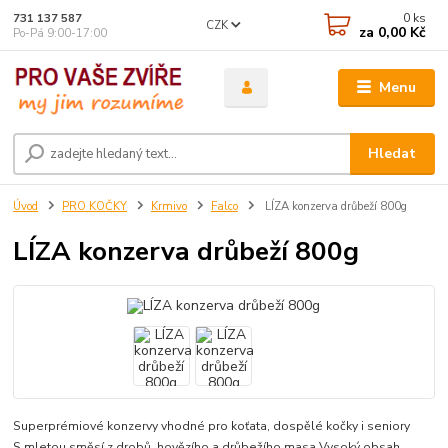
0
ks
731 137 587
CZK
za
0,00 Kč
Po-Pá 9:00-17:00
Menu
Hledat
Úvod
PRO KOČKY
Krmivo
Falco
LÍZA konzerva drůbeží 800g
LÍZA konzerva drůbeží 800g
Superprémiové konzervy vhodné pro koťata, dospělé kočky i seniory
S mletou směsí z drobů, hovězího a drůbežího masa Vysoký obsah