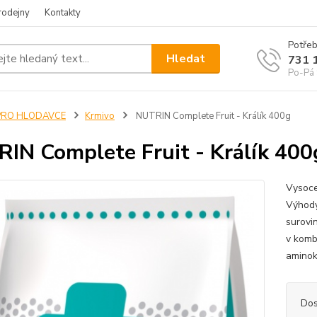
rodejny
Kontakty
Potřeb
Hledat
731 
Po-Pá 
PRO HLODAVCE
Krmivo
NUTRIN Complete Fruit - Králík 400g
IN Complete Fruit - Králík 400
Vysoce
Výhody
surovin
v komb
aminoky
Dos