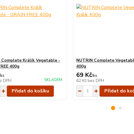
Complete Králík Vegetable -
NUTRIN Complete Vegetable
FREE 400g
400g
69 Kč
/
ks
/
ks
SKLADEM
z DPH
62 Kč
bez DPH
Přidat do košíku
Přidat do ko