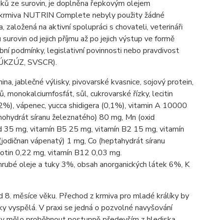
uků ze surovin, je doplněna řepkovým olejem
 krmiva NUTRIN Complete nebyly použity žádné
 založená na aktivní spolupráci s chovateli, veterináři
surovin od jejich příjmu až po jejich výstup ve formě
ní podmínky, legislativní povinnosti nebo pravdivost
 (ÚKZÚZ, SVSCR).
ina, jablečné výlisky, pivovarské kvasnice, sojový protein,
ů, monokalciumfosfát, sůl, cukrovarské řízky, lecitin
0,2%), vápenec, yucca shidigera (0,1%), vitamin A 10000
onohydrát síranu železnatého) 80 mg, Mn (oxid
d 35 mg, vitamín B5 25 mg, vitamín B2 15 mg, vitamín
jodičnan vápenatý) 1 mg, Co (heptahydrát síranu
iotin 0,22 mg, vitamín B12 0,03 mg.
rubé oleje a tuky 3%, obsah anorganických látek 6%, K
od 8. měsíce věku. Přechod z krmiva pro mladé králíky by
cky vyspělá. V praxi se jedná o pozvolné navyšování
a by mělo proběhnout postupně především z hlediska