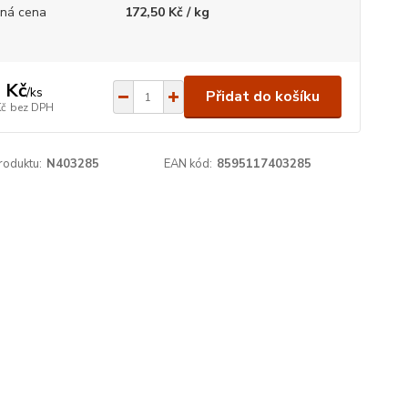
ná cena
172,50 Kč / kg
 Kč
/
ks
Přidat do košíku
Kč
bez DPH
roduktu:
N403285
EAN kód:
8595117403285