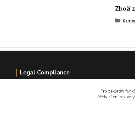
Zboží 
Krmi
Legal Compliance
Obchodní podmínky
Pro základní funk
účely cílení reklam
Zásady zpracování osobních údajů
Informace o používání cookies
Reklamační řad