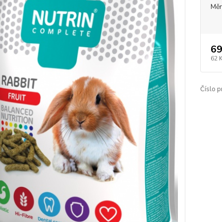
Měr
69
62 
Číslo p