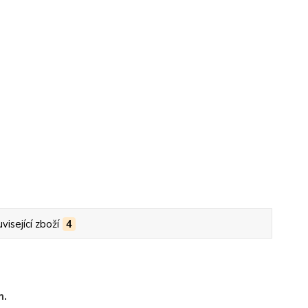
visející zboží
4
m.