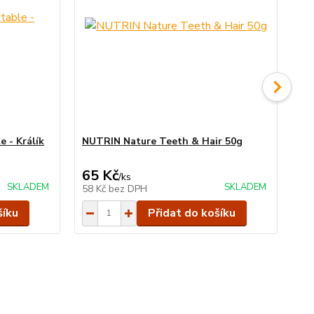
 - Králík
NUTRIN Nature Teeth & Hair 50g
NU
50
65 Kč
65
/
ks
SKLADEM
SKLADEM
58 Kč
bez DPH
58
šíku
Přidat do košíku