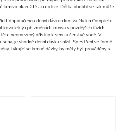
nové krmivo okamžitě akceptuje. Délka období se tak může
 řídit doporučenou denní dávkou krmiva Nutrin Complete
likovatelný i při změnách krmiva v pozdějších fázích
istěte neomezený přístup k senu a čerstvé vodě. V
 sena, je vhodné denní dávku snížit. Spestření ve formě
ěny, týkající se krmné dávky, by měly být prováděny s