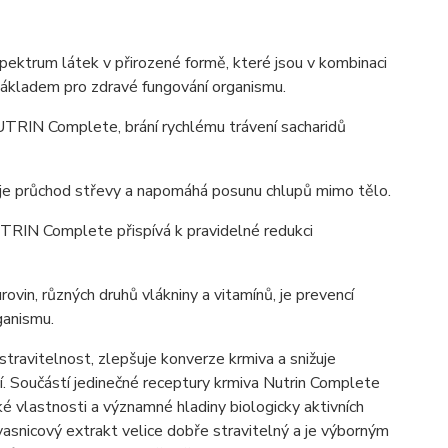
pektrum látek v přirozené formě, které jsou v kombinaci
) základem pro zdravé fungování organismu.
NUTRIN Complete, brání rychlému trávení sacharidů
uje průchod střevy a napomáhá posunu chlupů mimo tělo.
NUTRIN Complete přispívá k pravidelné redukci
vin, různých druhů vlákniny a vitamínů, je prevencí
ganismu.
 stravitelnost, zlepšuje konverze krmiva a snižuje
í.
Součástí jedinečné receptury krmiva Nutrin Complete
ké vlastnosti a významné hladiny biologicky aktivních
snicový extrakt velice dobře stravitelný a je výborným