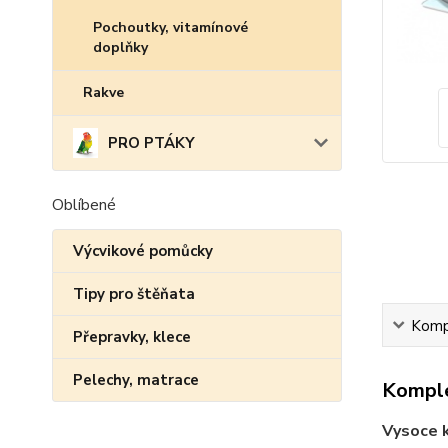
Pochoutky, vitamínové
doplňky
Rakve
PRO PTÁKY
Oblíbené
Výcvikové pomůcky
Tipy pro štěňata
Kompl
Přepravky, klece
Pelechy, matrace
Komple
Vysoce k