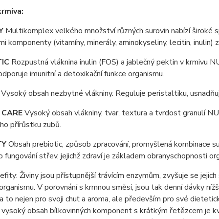
rmiva:
TY
Multikomplex velkého množství různých surovin nabízí široké s
mi komponenty (vitamíny, minerály, aminokyseliny, lecitin, inulin
TIC
Rozpustná vláknina inulin (FOS) a jablečný pektin v krmivu 
odporuje imunitní a detoxikační funkce organismu.
E
Vysoký obsah nezbytné vlákniny. Reguluje peristaltiku, usnadň
 CARE
Vysoký obsah vlákniny, tvar, textura a tvrdost granulí 
ho přírůstku zubů.
TY
Obsah prebiotic, způsob zpracování, promyšlená kombinace suro
 fungování střev, jejichž zdraví je základem obranyschopnosti or
efity: Živiny jsou přístupnější trávícím enzymům, zvyšuje se jejich
organismu. V porovnání s krmnou směsí, jsou tak denní dávky nížš
 a to nejen pro svoji chuť a aroma, ale především pro své
dietetic
 vysoký obsah bílkovinných komponent s krátkým řetězcem je kva