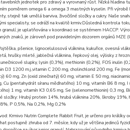
tavebních jednotek pro zdravý a vyrovnaný růst. Nízká hladina t
lním poměrem omega 6 a omega 3 mastných kyselin. Při výrobě
ty, stejně tak umělá barviva, živočišné složky a cukry. Naše snaha,
ými specialisty, se odráží na kvalitě krmiv.Důsledná kontrola toku 
 granulí, je uplatňována v koordinaci se systémem HACCP. Výrob
aných znaků, je zároveň pod pravidelným dozorem orgánů MZE
ojtěška, pšenice, lignocelulosová vláknina, kukuřice, ovesná vlákn
etá, hrušky mleté, jablečná vláknina, řepkový olej, výlisky z hrozn
lunečnicové slupky, lysin (0,3%), methionin (0,2%), FOS inulin (
amin D3 1200 m.j.,vitamin C 200 mg, cholinchlorid 200 mg, Fe (m
) 60 mg, Zn (oxid zinečnatý) 60 mg, vitamin E 50 mg, niacinami
 Cu (pentahydrát síranu měďnatého) 10 mg, vitamín B6 8 mg, I (
ého) 1 mg, vitamín K3 0,65 mg, Se (selenomethionin) 0,3 mg, B
é složky:
Hrubý protein 14%, hrubá vláknina 20%, škroby 19%, h
,8%, P 0,5%, Na 0,2%, Mg 0,2%
vod:
Krmivo Nutrin Complete Rabbit Fruit, je určeno pro králíky 
hat postupně zhruba od 7. měsíce, kdy už je většina jedinců fyzi
o dospělce na úkor junior granulí. Nahrazování původního krmiv