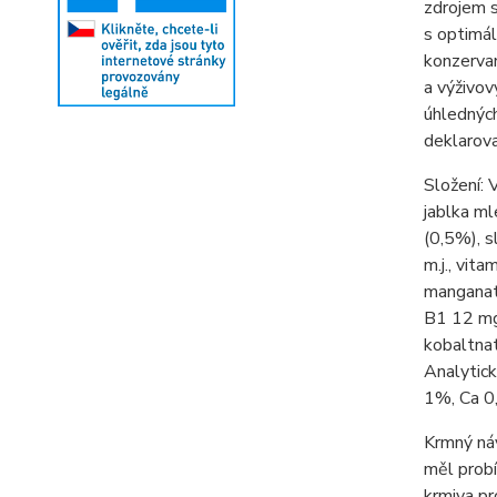
zdrojem s
s optimá
konzervan
a výživov
úhledných
deklarov
Složení:
V
jablka ml
(0,5%), s
m.j., vit
manganatý
B1 12 mg,
kobaltnat
Analytick
1%, Ca 0
Krmný ná
měl probí
krmiva pr