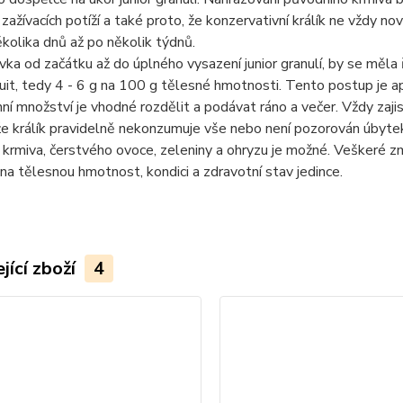
zažívacích potíží a také proto, že konzervativní králík ne vždy 
několika dnů až po několik týdnů.
ka od začátku až do úplného vysazení junior granulí, by se měla
uit, tedy 4 - 6 g na 100 g tělesné hmotnosti. Tento postup je ap
ní množství je vhodné rozdělit a podávat ráno a večer. Vždy zaj
že králík pravidelně nekonzumuje vše nebo není pozorován úbytek
krmiva, čerstvého ovoce, zeleniny a ohryzu je možné. Veškeré zm
a tělesnou hmotnost, kondici a zdravotní stav jedince.
jící zboží
4