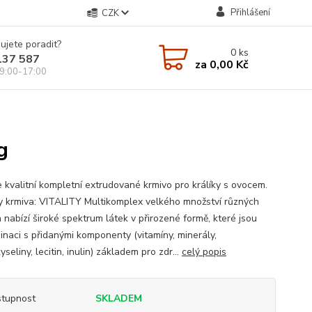
Přihlášení
CZK
ujete poradit?
0
ks
137 587
za
0,00 Kč
9:00-17:00
g
 kvalitní kompletní extrudované krmivo pro králíky s ovocem.
 krmiva: VITALITY Multikomplex velkého množství různých
 nabízí široké spektrum látek v přirozené formě, které jsou
inaci s přidanými komponenty (vitamíny, minerály,
seliny, lecitin, inulin) základem pro zdr...
celý popis
tupnost
SKLADEM