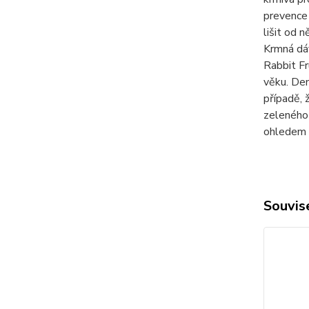
prevence 
lišit od 
Krmná dáv
Rabbit Fr
věku. Den
případě, 
zeleného 
ohledem n
Souvise