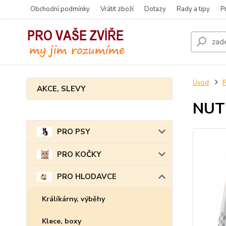
Obchodní podmínky
Vrátit zboží
Dotazy
Rady a tipy
P
Úvod
AKCE, SLEVY
NUTR
PRO PSY
PRO KOČKY
PRO HLODAVCE
Králíkárny, výběhy
Klece, boxy