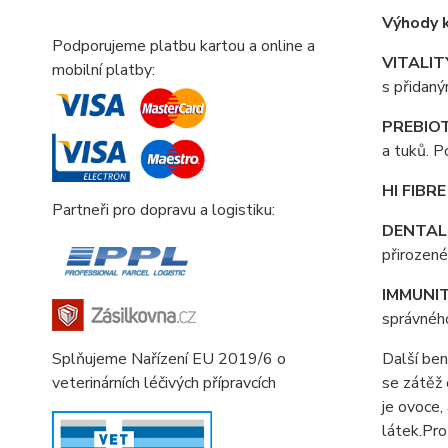
Výhody k
Podporujeme platbu kartou a online a
VITALI
mobilní platby:
s přidaný
PREBIO
a tuků. P
HI FIBR
Partneři pro dopravu a logistiku:
DENTAL
přirozené
IMMUNI
správného
Splňujeme Nařízení EU 2019/6 o
Další ben
veterinárních léčivých přípravcích
se zátěž 
je ovoce,
látek
.
Pro