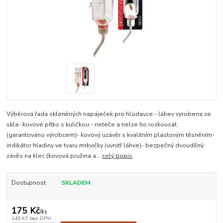
Výběrová řada skleněných napáječek pro hlodavce:- láhev vyrobena ze
skla- kovové pítko s kuličkou - neteče a nelze ho rozkousat
(garantováno výrobcem)- kovový uzávěr s kvalitním plastovým těsněním-
indikátor hladiny ve tvaru mrkvičky (uvnitř láhve)- bezpečný dvoudílný
závěs na klec (kovová pružina a...
celý popis
Dostupnost
SKLADEM
175 Kč
/
ks
145 Kč
bez DPH