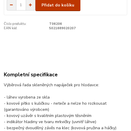
Přidat do košíku
Číslo produktu:
T06206
EAN kód:
5021689020207
Kompletní specifikace
Výběrová řada skleněných napáječek pro hlodavce:
- láhev vyrobena ze skla
- kovové pítko s kuličkou - neteče a nelze ho rozkousat
(garantováno výrobcem)
- kovový uzávěr s kvalitním plastovým těsněním
- indikátor hladiny ve tvaru mrkvičky (uvnitř láhve)
- bezpečný dvoudílný závěs na klec (kovová pružina a háčky)