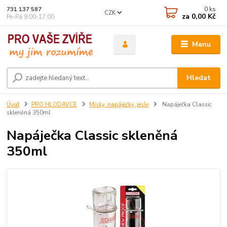
0
ks
731 137 587
CZK
za
0,00 Kč
Po-Pá 9:00-17:00
Menu
Hledat
Úvod
PRO HLODAVCE
Misky, napáječky, jesle
Napáječka Classic
skleněná 350ml
Napáječka Classic skleněná
350ml