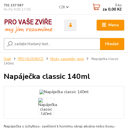
0
ks
731 137 587
CZK
za
0,00 Kč
Po-Pá 9:00-17:00
Menu
Hledat
Úvod
PRO HLODAVCE
Misky, napáječky, jesle
Napáječka classic
140ml
Napáječka classic 140ml
Napáječka s úchytkou- zavěšení k hornímu okraji akvária nebo boxu,-