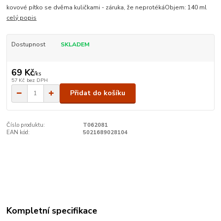
kovové pítko se dvěma kuličkami - záruka, že neprotékáObjem: 140 ml
celý popis
Dostupnost
SKLADEM
69 Kč
/
ks
57 Kč
bez DPH
Přidat do košíku
Číslo produktu:
T062081
EAN kód:
5021689028104
Kompletní specifikace