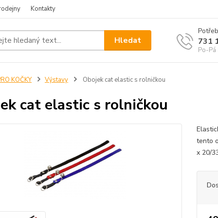
rodejny
Kontakty
Potřeb
Hledat
731 
Po-Pá 
PRO KOČKY
Výstavy
Obojek cat elastic s rolničkou
ek cat elastic s rolničkou
Elasti
tento 
x 20/3
Dos