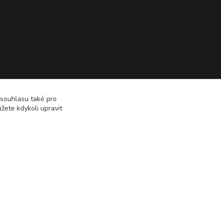
 souhlasu také pro
žete kdykoli upravit
Vytvořeno na
Eshop-rychle.cz