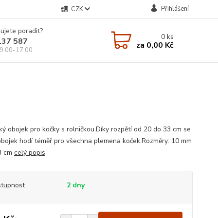
Přihlášení
CZK
ujete poradit?
0
ks
137 587
za
0,00 Kč
9:00-17:00
cký obojek pro kočky s rolničkou.Díky rozpětí od 20 do 33 cm se
obojek hodí téměř pro všechna plemena koček.Rozměry: 10 mm
3 cm
celý popis
tupnost
2 dny