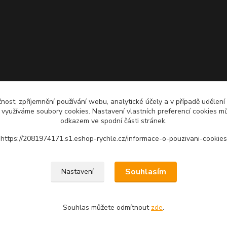
čnost, zpříjemnění používání webu, analytické účely a v případě udělení
y využíváme soubory cookies. Nastavení vlastních preferencí cookies mů
odkazem ve spodní části stránek.
https://2081974171.s1.eshop-rychle.cz/informace-o-pouzivani-cookies
Upravit sběr cookies.
Souhlasím
Nastavení
Souhlas můžete odmítnout
zde
.