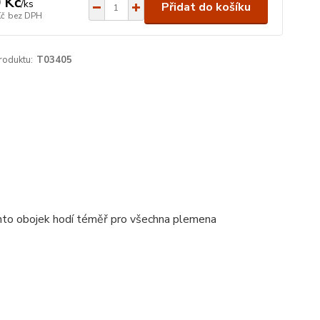
 Kč
/
ks
Přidat do košíku
Kč
bez DPH
roduktu:
T03405
ento obojek hodí téměř pro všechna plemena