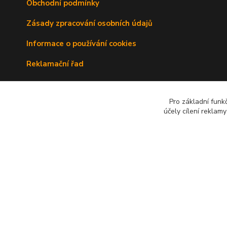
Obchodní podmínky
Zásady zpracování osobních údajů
Informace o používání cookies
Reklamační řad
Doprava a platba
Pro základní funk
Kontakty
účely cílení reklam
© 2010 - 2026 Avenante s.r.o.