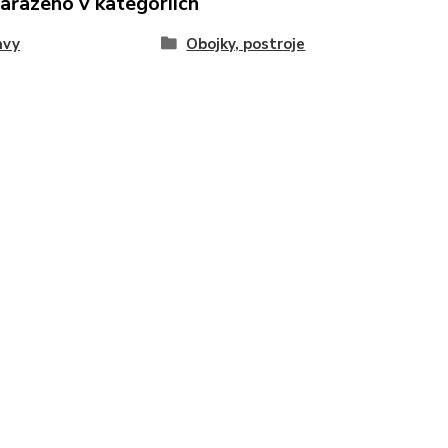
zařazeno v kategoriích
avy
Obojky, postroje