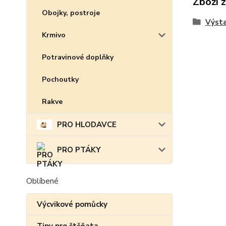
Zboží 
Obojky, postroje
Výst
Krmivo
Potravinové doplňky
Pochoutky
Rakve
PRO HLODAVCE
PRO PTÁKY
Oblíbené
Výcvikové pomůcky