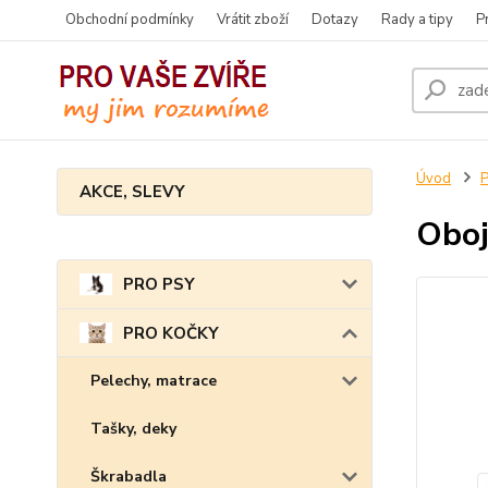
Obchodní podmínky
Vrátit zboží
Dotazy
Rady a tipy
P
Úvod
AKCE, SLEVY
Oboj
PRO PSY
PRO KOČKY
Pelechy, matrace
Tašky, deky
Škrabadla